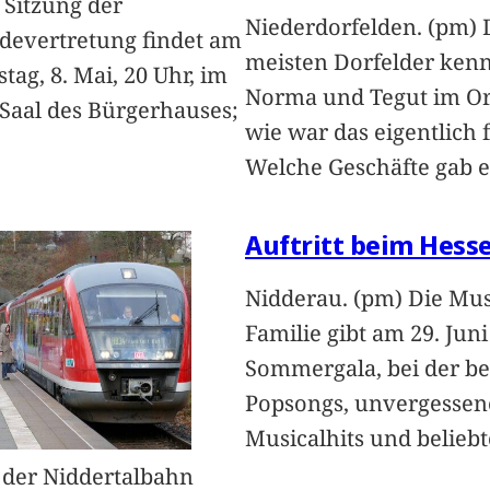
 Sitzung der
Niederdorfelden. (pm) 
evertretung findet am
meisten Dorfelder ken
tag, 8. Mai, 20 Uhr, im
Norma und Tegut im Or
Saal des Bürgerhauses;
wie war das eigentlich 
Welche Geschäfte gab 
Auftritt beim Hess
Nidderau. (pm) Die Mus
Familie gibt am 29. Juni
Sommergala, bei der b
Popsongs, unvergessen
Musicalhits und belieb
 der Niddertalbahn