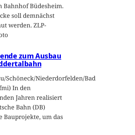
m Bahnhof Büdesheim.
ecke soll demnächst
ut werden. ZLP-
oto
bende zum Ausbau
ddertalbahn
u/Schöneck/Niederdorfelden/Bad
(fmi) In den
en Jahren realisiert
tsche Bahn (DB)
 Bauprojekte, um das