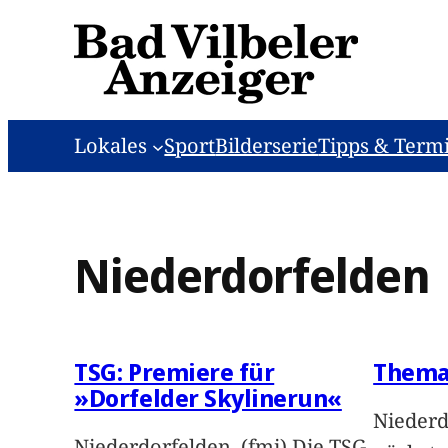
Zum
Inhalt
springen
Lokales
Sport
Bilderserie
Tipps & Term
Niederdorfelden
TSG: Premiere für
Thema
»Dorfelder Skylinerun«
Niederd
Niederdorfelden. (fmi) Die TSG