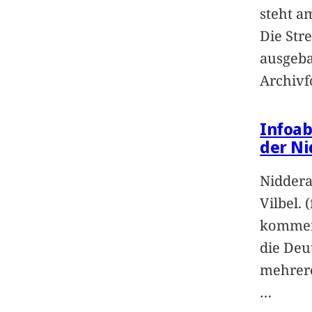
steht a
Die Str
ausgeba
Archivf
Infoa
der Ni
Niddera
Vilbel. 
kommend
die Deu
mehrere
…