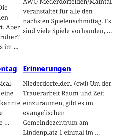
AWO Niederdorfelden/Maintal
Die
veranstaltet für alle den
nen
nächsten Spielenachmittag. Es
t. Aber
sind viele Spiele vorhanden,
…
früher?
es im
…
entag
Erinnerungen
ical-
Niederdorfelden. (cwi) Um der
 eine
Trauerarbeit Raum und Zeit
ekannte
einzuräumen, gibt es im
e
evangelischen
te
…
Gemeindezentrum am
Lindenplatz 1 einmal im
…