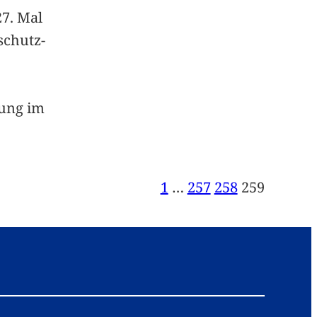
7. Mal
schutz-
lung im
1
…
257
258
259