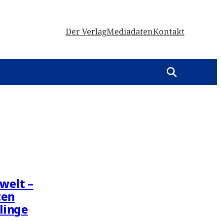
Der Verlag
Mediadaten
Kontakt
welt –
ten
linge