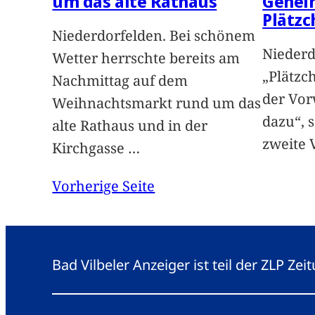
um das alte Rathaus
Gehei
Plätz
Niederdorfelden. Bei schönem
Niederd
Wetter herrschte bereits am
„Plätzc
Nachmittag auf dem
der Vor
Weihnachtsmarkt rund um das
dazu“, s
alte Rathaus und in der
zweite 
Kirchgasse
…
Vorherige Seite
Bad Vilbeler Anzeiger ist teil der ZLP Z