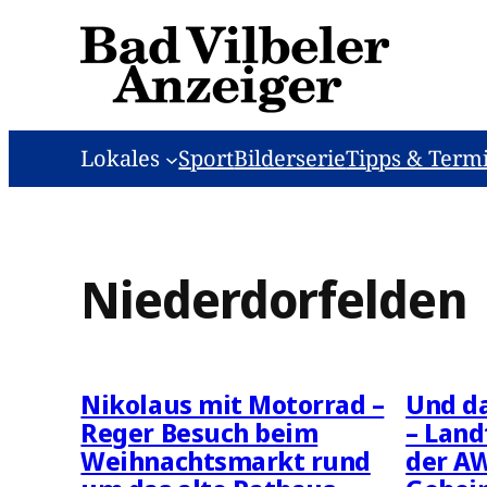
Zum
Inhalt
springen
Lokales
Sport
Bilderserie
Tipps & Term
Niederdorfelden
Nikolaus mit Motorrad –
Und da
Reger Besuch beim
– Land
Weihnachtsmarkt rund
der AW