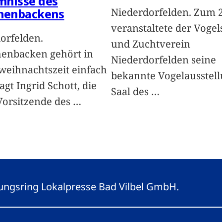
mnisse des
Niederdorfelden. Zum 2
chenbackens
veranstaltete der Vogel
orfelden.
und Zuchtverein
henbacken gehört in
Niederdorfelden seine
weihnachtszeit einfach
bekannte Vogelausstel
agt Ingrid Schott, die
Saal des
…
Vorsitzende des
…
eitungsring Lokalpresse Bad Vilbel GmbH.