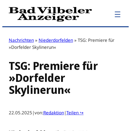
Zum
Inhalt
springen
Nachrichten
»
Niederdorfelden
»
TSG: Premiere für
»Dorfelder Skylinerun«
TSG: Premiere für
»Dorfelder
Skylinerun«
22.05.2025
|
von:
Redaktion
|
Teilen ↪