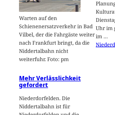
Planung
Kultur
Warten auf den
Dienstag
Schienenersatzverkehr in Bad
Uhr im 
Vilbel, der die Fahrgäste weiter
im
…
nach Frankfurt bringt, da die
Niederd
Niddertalbahn nicht
weiterfuhr. Foto: pm
Mehr Verlässlichkeit
gefordert
Niederdorfelden. Die
Niddertalbahn ist für
Niederdorfelden und die