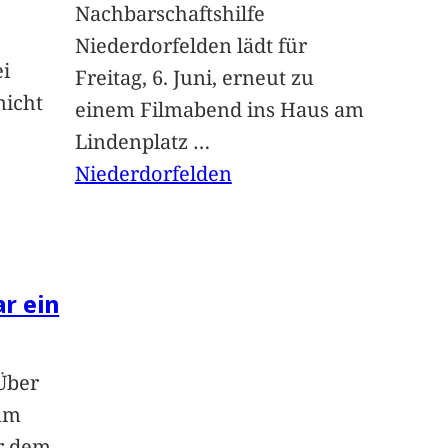
Nachbarschaftshilfe
Niederdorfelden lädt für
ei
Freitag, 6. Juni, erneut zu
nicht
einem Filmabend ins Haus am
Lindenplatz
…
Niederdorfelden
ar ein
Über
um
or dem