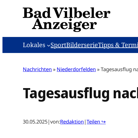
Zum
Inhalt
springen
Lokales
Sport
Bilderserie
Tipps & Term
Nachrichten
»
Niederdorfelden
»
Tagesausflug n
Tagesausflug nac
30.05.2025
|
von:
Redaktion
|
Teilen ↪