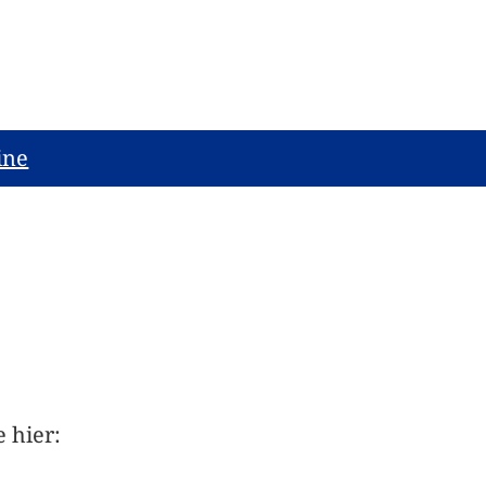
ine
 hier: