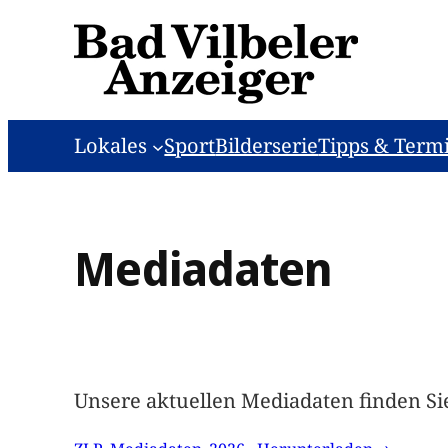
Zum
Inhalt
springen
Lokales
Sport
Bilderserie
Tipps & Term
Mediadaten
Unsere aktuellen Mediadaten finden Sie