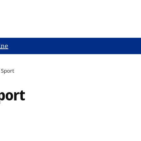
ine
 Sport
port