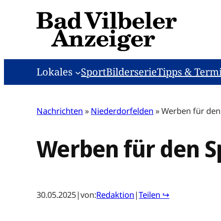
Zum
Inhalt
springen
Lokales
Sport
Bilderserie
Tipps & Term
Nachrichten
»
Niederdorfelden
»
Werben für den
Werben für den S
30.05.2025
|
von:
Redaktion
|
Teilen ↪