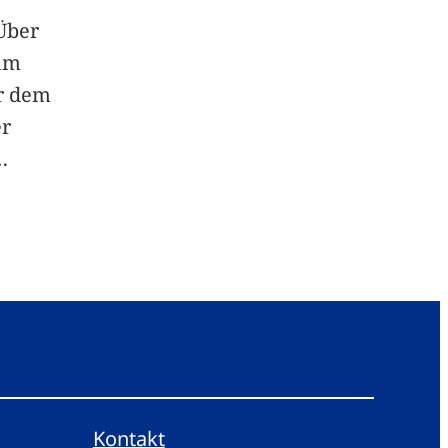
Über
um
or dem
er
…
Kontakt