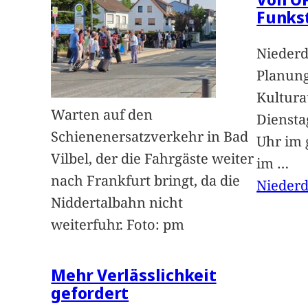
Funks
Niederd
Planung
Kultur
Warten auf den
Dienstag
Schienenersatzverkehr in Bad
Uhr im 
Vilbel, der die Fahrgäste weiter
im
…
nach Frankfurt bringt, da die
Niederd
Niddertalbahn nicht
weiterfuhr. Foto: pm
Mehr Verlässlichkeit
gefordert