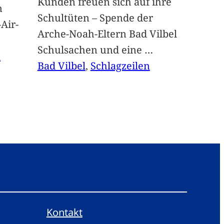
Kunden freuen sich auf ihre
n
Schultüten – Spende der
Air-
Arche-Noah-Eltern Bad Vilbel
Schulsachen und eine
…
n
Bad Vilbel
, 
Schlagzeilen
Kontakt