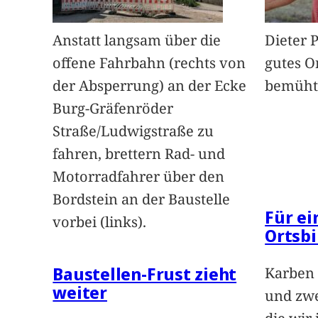
Anstatt langsam über die
Dieter 
offene Fahrbahn (rechts von
gutes O
der Absperrung) an der Ecke
bemüht
Burg-Gräfenröder
Straße/Ludwigstraße zu
fahren, brettern Rad- und
Motorradfahrer über den
Bordstein an der Baustelle
Für e
vorbei (links).
Ortsbi
Baustellen-Frust zieht
Karben 
weiter
und zwe