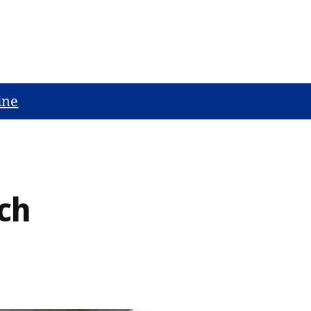
ine
ch