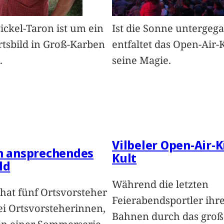
Pickel-Taron ist um ein
Ist die Sonne untergeg
rtsbild in Groß-Karben
entfaltet das Open-Air-
.
seine Magie.
Vilbeler Open-Air-K
in ansprechendes
Kult
ld
Während die letzten
hat fünf Ortsvorsteher
Feierabendsportler ihr
i Ortsvorsteherinnen,
Bahnen durch das groß