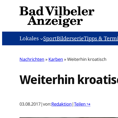
Zum
Inhalt
springen
Lokales
Sport
Bilderserie
Tipps & Term
Nachrichten
»
Karben
»
Weiterhin kroatisch
Weiterhin kroatis
03.08.2017
|
von:
Redaktion
|
Teilen ↪