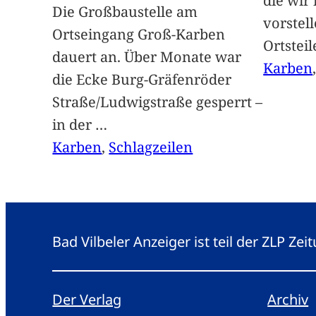
die wir
Die Großbaustelle am
vorstel
Ortseingang Groß-Karben
Ortstei
dauert an. Über Monate war
Karben
die Ecke Burg-Gräfenröder
Straße/Ludwigstraße gesperrt –
in der
…
Karben
, 
Schlagzeilen
Bad Vilbeler Anzeiger ist teil der ZLP Z
Der Verlag
Archiv