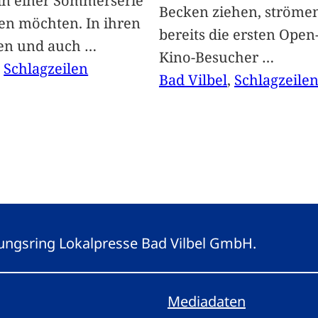
 in einer Sommerserie
Becken ziehen, ströme
len möchten. In ihren
bereits die ersten Open-
len und auch
…
Kino-Besucher
…
, 
Schlagzeilen
Bad Vilbel
, 
Schlagzeile
eitungsring Lokalpresse Bad Vilbel GmbH.
Mediadaten