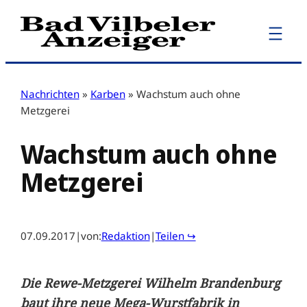
Zum
Inhalt
springen
Nachrichten
»
Karben
»
Wachstum auch ohne
Metzgerei
Wachstum auch ohne
Metzgerei
07.09.2017
|
von:
Redaktion
|
Teilen ↪
Die Rewe-Metzgerei Wilhelm Brandenburg
baut ihre neue Mega-Wurstfabrik in