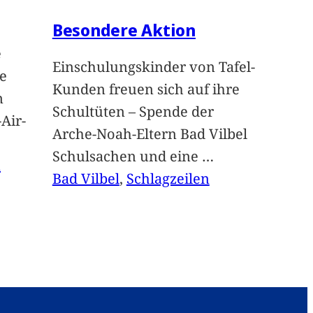
Besondere Aktion
e
Einschulungskinder von Tafel-
e
Kunden freuen sich auf ihre
n
Schultüten – Spende der
Air-
Arche-Noah-Eltern Bad Vilbel
Schulsachen und eine
…
n
Bad Vilbel
, 
Schlagzeilen