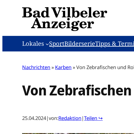
Zum
Inhalt
springen
Lokales
Sport
Bilderserie
Tipps & Term
Nachrichten
»
Karben
»
Von Zebrafischen und R
Von Zebrafischen
25.04.2024
|
von:
Redaktion
|
Teilen ↪