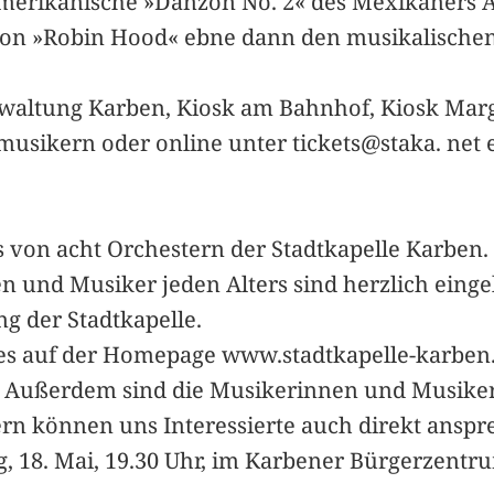
merikanische »Danzon No. 2« des Mexikaners A
on »Robin Hood« ebne dann den musikalischen
rwaltung Karben, Kiosk am Bahnhof, Kiosk Marg
musikern oder online unter tickets@staka. ne
es von acht Orchestern der Stadtkapelle Karben
en und Musiker jeden Alters sind herzlich eing
ng der Stadtkapelle.
 es auf der Homepage www.stadtkapelle-karben.
t. Außerdem sind die Musikerinnen und Musiker
rn können uns Interessierte auch direkt anspre
, 18. Mai, 19.30 Uhr, im Karbener Bürgerzentru