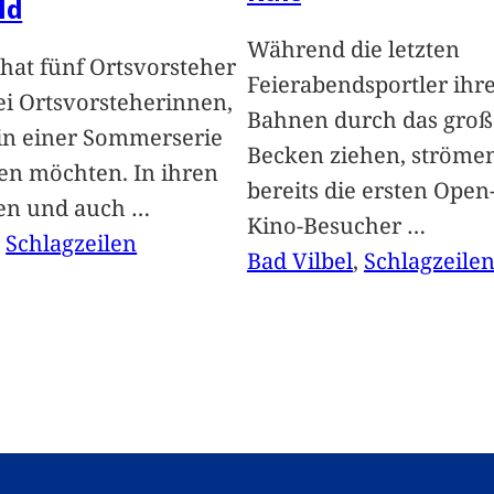
ld
Während die letzten
hat fünf Ortsvorsteher
Feierabendsportler ihr
i Ortsvorsteherinnen,
Bahnen durch das groß
 in einer Sommerserie
Becken ziehen, ströme
len möchten. In ihren
bereits die ersten Open-
len und auch
…
Kino-Besucher
…
, 
Schlagzeilen
Bad Vilbel
, 
Schlagzeile