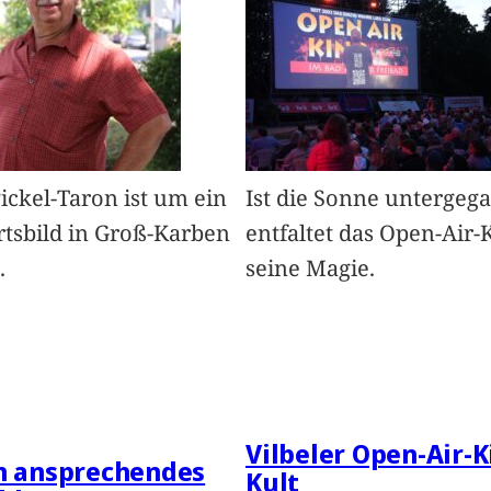
Pickel-Taron ist um ein
Ist die Sonne untergeg
rtsbild in Groß-Karben
entfaltet das Open-Air-
.
seine Magie.
Vilbeler Open-Air-K
in ansprechendes
Kult