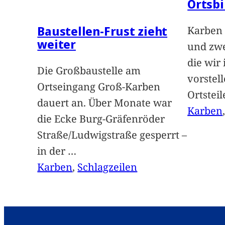
Ortsbi
Baustellen-Frust zieht
Karben 
weiter
und zwe
die wir
Die Großbaustelle am
vorstel
Ortseingang Groß-Karben
Ortstei
dauert an. Über Monate war
Karben
die Ecke Burg-Gräfenröder
Straße/Ludwigstraße gesperrt –
in der
…
Karben
, 
Schlagzeilen