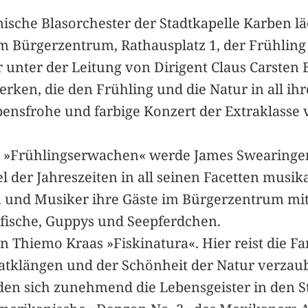
sche Blasorchester der Stadtkapelle Karben lä
 im Bürgerzentrum, Rathausplatz 1, der Frühling
unter der Leitung von Dirigent Claus Carsten 
n, die den Frühling und die Natur in all ihren
ebensfrohe und farbige Konzert der Extraklasse v
l »Frühlingserwachen« werde James Swearinge
el der Jahreszeiten in all seinen Facetten musi
nd Musiker ihre Gäste im Bürgerzentrum mit 
afische, Guppys und Seepferdchen.
Thiemo Kraas »Fiskinatura«. Hier reist die Fant
atklängen und der Schönheit der Natur verzaube
n sich zunehmend die Lebensgeister in den St