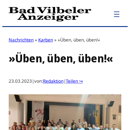
Zum
Inhalt
springen
Nachrichten
»
Karben
»
»Üben, üben, üben!«
»Üben, üben, üben!«
23.03.2023
|
von:
Redaktion
|
Teilen ↪