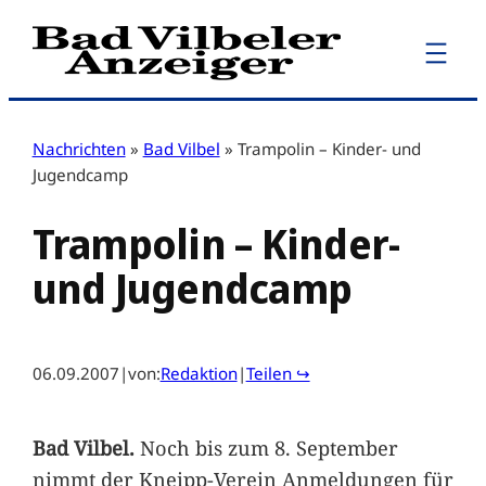
Zum
Inhalt
springen
Nachrichten
»
Bad Vilbel
»
Trampolin – Kinder- und
Jugendcamp
Trampolin – Kinder-
und Jugendcamp
06.09.2007
|
von:
Redaktion
|
Teilen ↪
Bad Vilbel.
Noch bis zum 8. September
nimmt der Kneipp-Verein Anmeldungen für