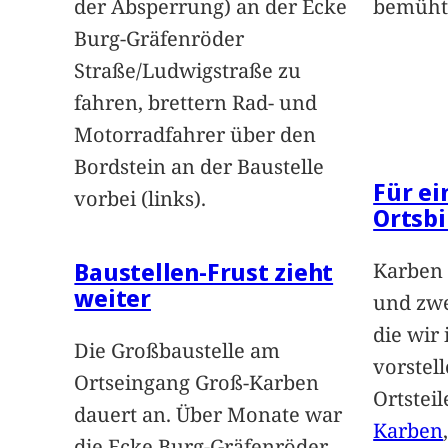
der Absperrung) an der Ecke
bemüht
Burg-Gräfenröder
Straße/Ludwigstraße zu
fahren, brettern Rad- und
Motorradfahrer über den
Bordstein an der Baustelle
Für e
vorbei (links).
Ortsbi
Baustellen-Frust zieht
Karben 
weiter
und zwe
die wir
Die Großbaustelle am
vorstel
Ortseingang Groß-Karben
Ortstei
dauert an. Über Monate war
Karben
die Ecke Burg-Gräfenröder