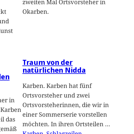
zweiten Mal Ortsvorsteher in
ckt
Okarben.
und
Kunst
Traum von der
natürlichen Nidda
len
Karben. Karben hat fünf
Ortsvorsteher und zwei
ner in
Ortsvorsteherinnen, die wir in
n Karben
einer Sommerserie vorstellen
il das
möchten. In ihren Ortsteilen
…
sgemäß
Karben
, 
Schlagzeilen