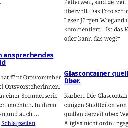
.
Petterweil, sind derzeit
übervoll. Das Foto schi
Leser Jürgen Wiegand 
kommentiert: „Ist das 
oder kann das weg?“
in ansprechendes
ld
Glascontainer quel
hat fünf Ortsvorsteher
über.
i Ortsvorsteherinnen,
 in einer Sommerserie
Karben. Die Glascontai
len möchten. In ihren
einigen Stadtteilen vo
len und auch
…
quillen derzeit über. We
, 
Schlagzeilen
Altglas nicht ordnung