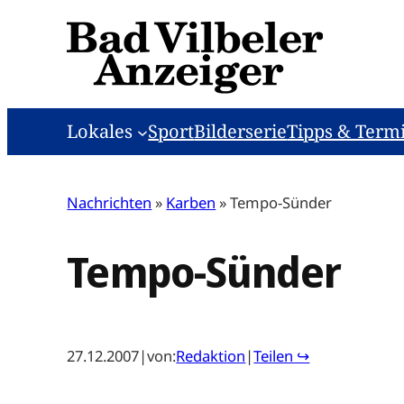
Zum
Inhalt
springen
Lokales
Sport
Bilderserie
Tipps & Term
Nachrichten
»
Karben
»
Tempo-Sünder
Tempo-Sünder
27.12.2007
|
von:
Redaktion
|
Teilen ↪