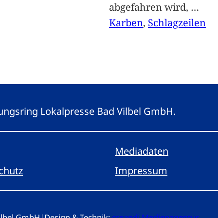
abgefahren wird,
…
Karben
, 
Schlagzeilen
eitungsring Lokalpresse Bad Vilbel GmbH.
Mediadaten
chutz
Impressum
Vilbel GmbH
|
Design & Technik:
creandi Medienagentur