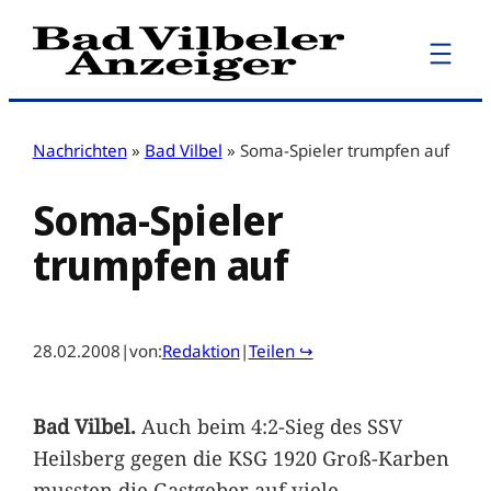
Zum
Inhalt
springen
Nachrichten
»
Bad Vilbel
»
Soma-Spieler trumpfen auf
Soma-Spieler
trumpfen auf
28.02.2008
|
von:
Redaktion
|
Teilen ↪
Bad Vilbel.
Auch beim 4:2-Sieg des SSV
Heilsberg gegen die KSG 1920 Groß-Karben
mussten die Gastgeber auf viele