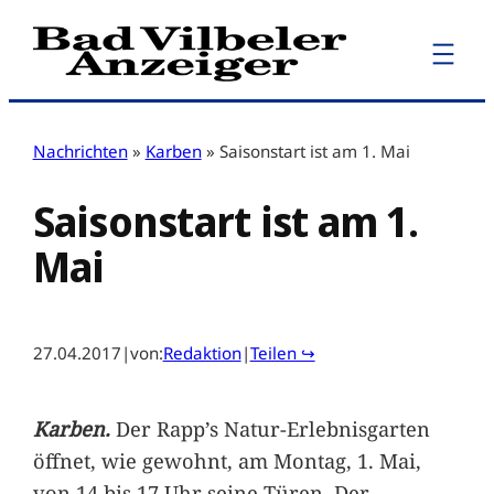
Zum
Inhalt
springen
Nachrichten
»
Karben
»
Saisonstart ist am 1. Mai
Saisonstart ist am 1.
Mai
27.04.2017
|
von:
Redaktion
|
Teilen ↪
Karben.
Der Rapp’s Natur-Erlebnisgarten
öffnet, wie gewohnt, am Montag, 1. Mai,
von 14 bis 17 Uhr seine Türen. Der