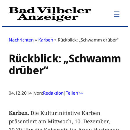
Zum
Inhalt
springen
Nachrichten
»
Karben
»
Rückblick: „Schwamm drüber“
Rückblick: „Schwamm
drüber“
04.12.2014
|
von:
Redaktion
|
Teilen ↪
Karben.
Die Kulturinitiative Karben
präsentiert am Mittwoch, 10. Dezember,
20.30 Uhr die Kabarettistin Anny Hartmann