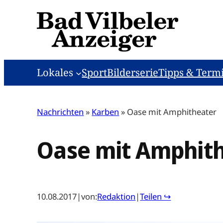
Zum
Inhalt
springen
Lokales
Sport
Bilderserie
Tipps & Term
Nachrichten
»
Karben
»
Oase mit Amphitheater
Oase mit Amphit
10.08.2017
|
von:
Redaktion
|
Teilen ↪