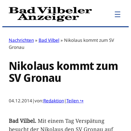
Zum
Inhalt
springen
Nachrichten
»
Bad Vilbel
»
Nikolaus kommt zum SV
Gronau
Nikolaus kommt zum
SV Gronau
04.12.2014
|
von:
Redaktion
|
Teilen ↪
Bad Vilbel.
Mit einem Tag Verspätung
besucht der Nikolaus den SV Gronau auf