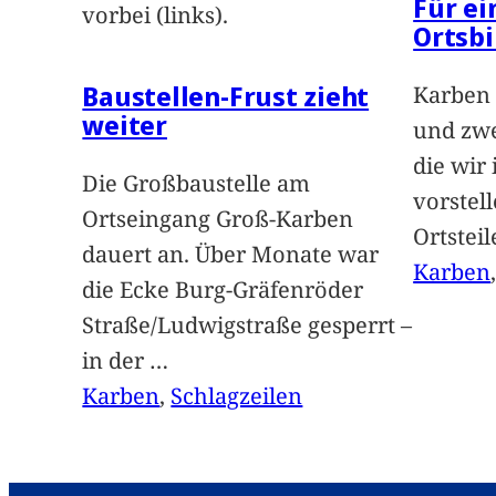
Für e
vorbei (links).
Ortsbi
Baustellen-Frust zieht
Karben 
weiter
und zwe
die wir
Die Großbaustelle am
vorstel
Ortseingang Groß-Karben
Ortstei
dauert an. Über Monate war
Karben
die Ecke Burg-Gräfenröder
Straße/Ludwigstraße gesperrt –
in der
…
Karben
, 
Schlagzeilen