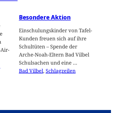
Besondere Aktion
e
Einschulungskinder von Tafel-
e
Kunden freuen sich auf ihre
n
Schultüten – Spende der
Air-
Arche-Noah-Eltern Bad Vilbel
Schulsachen und eine
…
n
Bad Vilbel
, 
Schlagzeilen