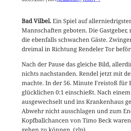
Bad Vilbel.
Ein Spiel auf allerniedrig
Mannschaften geboten. Die Gastgeber, n
die ebenfalls schwachen Gäste. Zwinge
dreimal in Richtung Rendeler Tor beför
Nach der Pause das gleiche Bild, allerd
nichts nachstanden. Rendel jetzt mit d
machte. In der 56. Minute Freistoß fü
glücklichen 0:1 einschießt. Nach ein
ausgewechselt und ins Krankenhaus g
Abwehr nicht ausschlagen und zum Ends
Kopfballchancen von Timo Beck waren h
gehen zu können. (zlp)