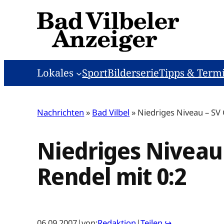
Zum
Inhalt
springen
Lokales
Sport
Bilderserie
Tipps & Term
Nachrichten
»
Bad Vilbel
»
Niedriges Niveau – SV 
Niedriges Niveau 
Rendel mit 0:2
06.09.2007
|
von:
Redaktion
|
Teilen ↪