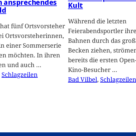
in ansprechendes
Kult
ld
Während die letzten
hat fünf Ortsvorsteher
Feierabendsportler ihr
i Ortsvorsteherinnen,
Bahnen durch das groß
 in einer Sommerserie
Becken ziehen, ströme
len möchten. In ihren
bereits die ersten Open-
len und auch
…
Kino-Besucher
…
, 
Schlagzeilen
Bad Vilbel
, 
Schlagzeile