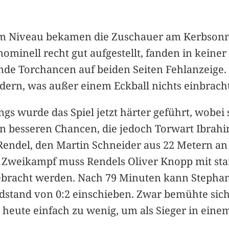
stem Niveau bekamen die Zuschauer am Kerbson
ominell recht gut aufgestellt, fanden in keine
nde Torchancen auf beiden Seiten Fehlanzeige.
dern, was außer einem Eckball nichts einbrach
ings wurde das Spiel jetzt härter geführt, wobe
en besseren Chancen, die jedoch Torwart Ibrah
r Rendel, den Martin Schneider aus 22 Metern 
em Zweikampf muss Rendels Oliver Knopp mit s
ebracht werden. Nach 79 Minuten kann Stepha
tand von 0:2 einschieben. Zwar bemühte sich 
eute einfach zu wenig, um als Sieger in einem