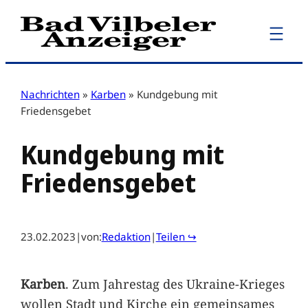
Zum
Inhalt
springen
Nachrichten
»
Karben
»
Kundgebung mit
Friedensgebet
Kundgebung mit
Friedensgebet
23.02.2023
|
von:
Redaktion
|
Teilen ↪
Karben
. Zum Jahrestag des Ukraine-Krieges
wollen Stadt und Kirche ein gemeinsames