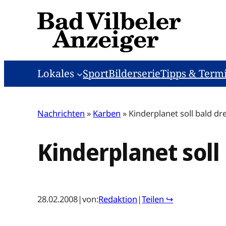
Zum
Inhalt
springen
Lokales
Sport
Bilderserie
Tipps & Term
Nachrichten
»
Karben
»
Kinderplanet soll bald d
Kinderplanet soll
28.02.2008
|
von:
Redaktion
|
Teilen ↪