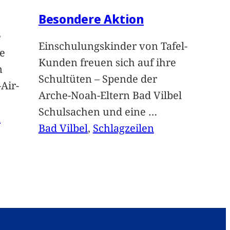
Besondere Aktion
e
Einschulungskinder von Tafel-
e
Kunden freuen sich auf ihre
n
Schultüten – Spende der
Air-
Arche-Noah-Eltern Bad Vilbel
Schulsachen und eine
…
n
Bad Vilbel
, 
Schlagzeilen