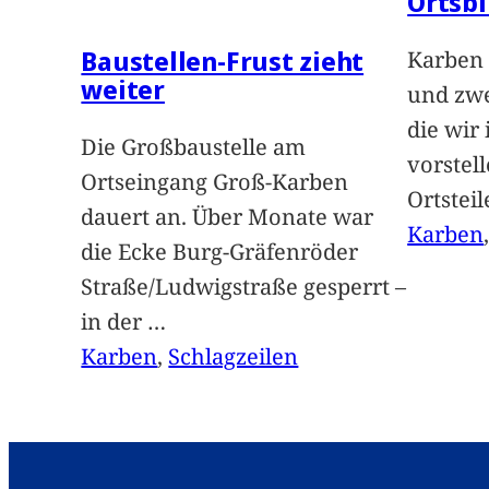
Ortsbi
Baustellen-Frust zieht
Karben 
weiter
und zwe
die wir
Die Großbaustelle am
vorstel
Ortseingang Groß-Karben
Ortstei
dauert an. Über Monate war
Karben
die Ecke Burg-Gräfenröder
Straße/Ludwigstraße gesperrt –
in der
…
Karben
, 
Schlagzeilen