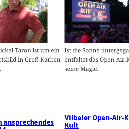
Pickel-Taron ist um ein
Ist die Sonne untergeg
rtsbild in Groß-Karben
entfaltet das Open-Air-
.
seine Magie.
Vilbeler Open-Air-K
in ansprechendes
Kult