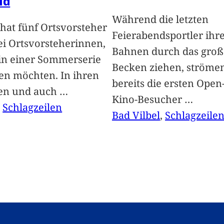
ld
Während die letzten
hat fünf Ortsvorsteher
Feierabendsportler ihr
i Ortsvorsteherinnen,
Bahnen durch das groß
 in einer Sommerserie
Becken ziehen, ströme
len möchten. In ihren
bereits die ersten Open-
len und auch
…
Kino-Besucher
…
, 
Schlagzeilen
Bad Vilbel
, 
Schlagzeile