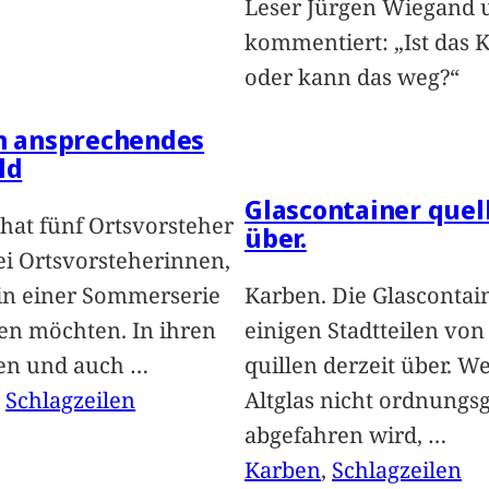
Leser Jürgen Wiegand 
kommentiert: „Ist das 
oder kann das weg?“
in ansprechendes
ld
Glascontainer quel
hat fünf Ortsvorsteher
über.
i Ortsvorsteherinnen,
 in einer Sommerserie
Karben. Die Glascontai
len möchten. In ihren
einigen Stadtteilen vo
len und auch
…
quillen derzeit über. We
, 
Schlagzeilen
Altglas nicht ordnung
abgefahren wird,
…
Karben
, 
Schlagzeilen