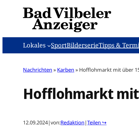
Zum
Inhalt
springen
Lokales
Sport
Bilderserie
Tipps & Term
Nachrichten
»
Karben
»
Hofflohmarkt mit über 1
Hofflohmarkt mit
12.09.2024
|
von:
Redaktion
|
Teilen ↪