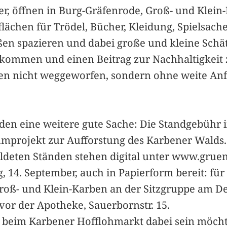
r, öffnen in Burg-Gräfenrode, Groß- und Klein
lächen für Trödel, Bücher, Kleidung, Spielsach
ßen spazieren und dabei große und kleine Schä
kommen und einen Beitrag zur Nachhaltigkeit z
en nicht weggeworfen, sondern ohne weite An
den eine weitere gute Sache: Die Standgebühr 
mprojekt zur Aufforstung des Karbener Walds.
ldeten Ständen stehen digital unter www.grue
, 14. September, auch in Papierform bereit: f
 Groß- und Klein-Karben an der Sitzgruppe am De
 vor der Apotheke, Sauerbornstr. 15.
beim Karbener Hofflohmarkt dabei sein möchte, 