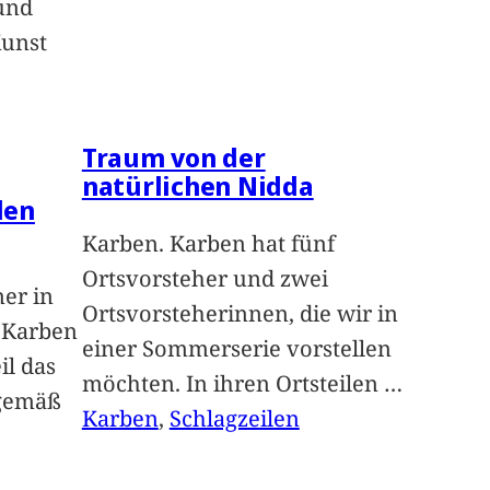
und
Kunst
Traum von der
natürlichen Nidda
len
Karben. Karben hat fünf
Ortsvorsteher und zwei
ner in
Ortsvorsteherinnen, die wir in
n Karben
einer Sommerserie vorstellen
il das
möchten. In ihren Ortsteilen
…
sgemäß
Karben
, 
Schlagzeilen