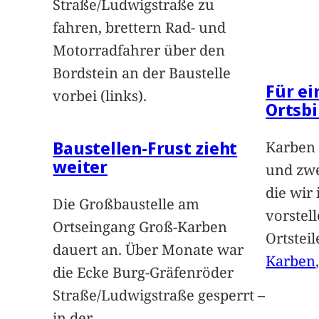
Straße/Ludwigstraße zu
fahren, brettern Rad- und
Motorradfahrer über den
Bordstein an der Baustelle
Für e
vorbei (links).
Ortsbi
Baustellen-Frust zieht
Karben 
weiter
und zwe
die wir
Die Großbaustelle am
vorstel
Ortseingang Groß-Karben
Ortstei
dauert an. Über Monate war
Karben
die Ecke Burg-Gräfenröder
Straße/Ludwigstraße gesperrt –
in der
…