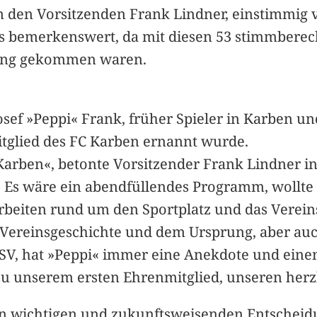
m den Vorsitzenden Frank Lindner, einstimmig
s bemerkenswert, da mit diesen 53 stimmberechti
zung gekommen waren.
sef »Peppi« Frank, früher Spieler in Karben 
tglied des FC Karben ernannt wurde.
C Karben«, betonte Vorsitzender Frank Lindner i
n. Es wäre ein abendfüllendes Programm, wollte
rbeiten rund um den Sportplatz und das Verei
r Vereinsgeschichte und dem Ursprung, aber auc
SV, hat »Peppi« immer eine Anekdote und eine
u unserem ersten Ehrenmitglied, unseren herz
von wichtigen und zukunftsweisenden Entschei