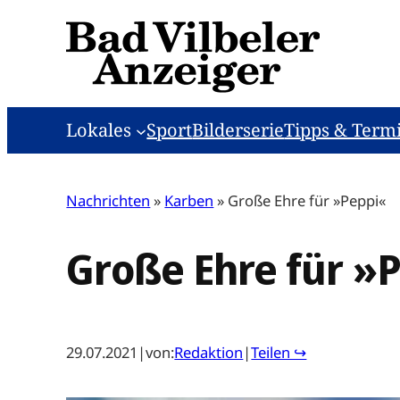
Zum
Inhalt
springen
Lokales
Sport
Bilderserie
Tipps & Term
Nachrichten
»
Karben
»
Große Ehre für »Peppi«
Große Ehre für »
29.07.2021
|
von:
Redaktion
|
Teilen ↪