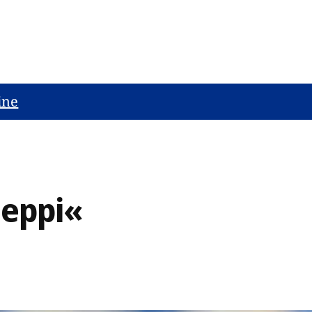
ine
Peppi«