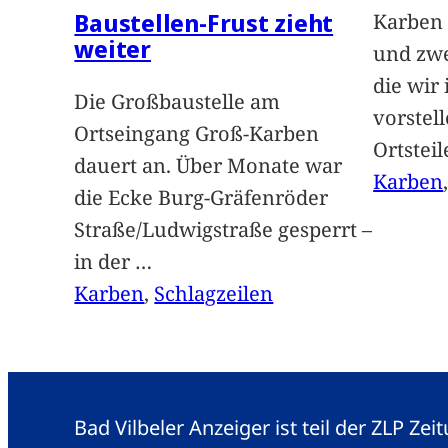
Baustellen-Frust zieht
Karben 
weiter
und zwe
die wir
Die Großbaustelle am
vorstel
Ortseingang Groß-Karben
Ortstei
dauert an. Über Monate war
Karben
die Ecke Burg-Gräfenröder
Straße/Ludwigstraße gesperrt –
in der
…
Karben
, 
Schlagzeilen
Bad Vilbeler Anzeiger ist teil der ZLP Z