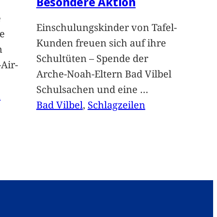
Besondere Aktion
e
Einschulungskinder von Tafel-
e
Kunden freuen sich auf ihre
n
Schultüten – Spende der
Air-
Arche-Noah-Eltern Bad Vilbel
Schulsachen und eine
…
n
Bad Vilbel
, 
Schlagzeilen