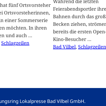
Während die letzten
hat fünf Ortsvorsteher
Feierabendsportler ihr
i Ortsvorsteherinnen,
Bahnen durch das groß
 in einer Sommerserie
Becken ziehen, ströme
len möchten. In ihren
bereits die ersten Open-
len und auch
…
Kino-Besucher
…
, 
Schlagzeilen
Bad Vilbel
, 
Schlagzeile
eitungsring Lokalpresse Bad Vilbel GmbH.