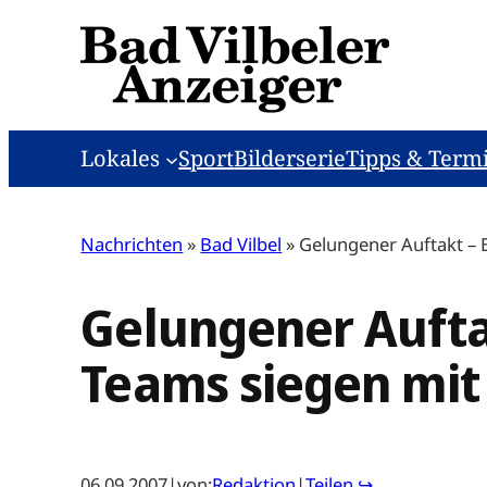
Zum
Inhalt
springen
Lokales
Sport
Bilderserie
Tipps & Term
Nachrichten
»
Bad Vilbel
»
Gelungener Auftakt – 
Gelungener Aufta
Teams siegen mit 
06.09.2007
|
von:
Redaktion
|
Teilen ↪