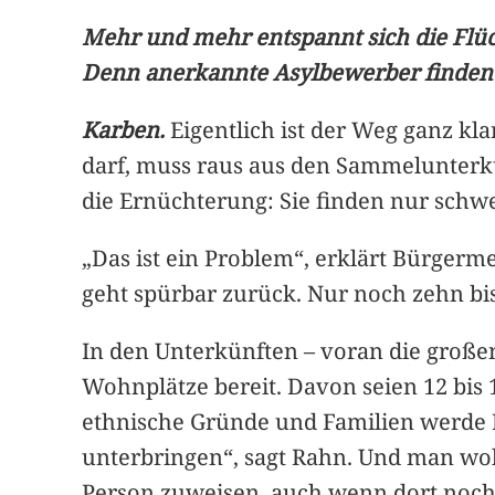
Mehr und mehr entspannt sich die Flüch
Denn anerkannte Asylbewerber finde
Karben.
Eigentlich ist der Weg ganz kl
darf, muss raus aus den Sammelunterkü
die Ernüchterung: Sie finden nur sch
„Das ist ein Problem“, erklärt Bürgerme
geht spürbar zurück. Nur noch zehn bi
In den Unterkünften – voran die große
Wohnplätze bereit. Davon seien 12 bis 1
ethnische Gründe und Familien werde 
unterbringen“, sagt Rahn. Und man wol
Person zuweisen, auch wenn dort noch ei