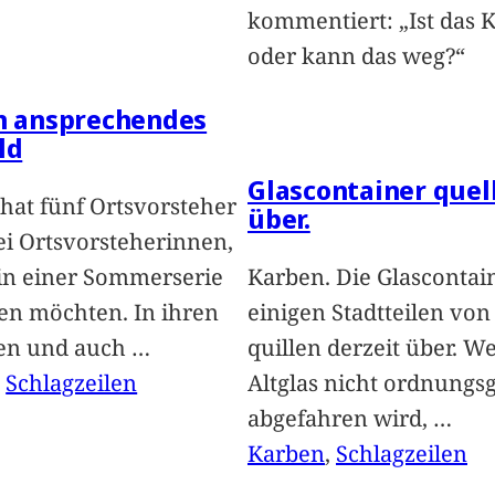
kommentiert: „Ist das 
oder kann das weg?“
in ansprechendes
ld
Glascontainer quel
hat fünf Ortsvorsteher
über.
i Ortsvorsteherinnen,
 in einer Sommerserie
Karben. Die Glascontai
len möchten. In ihren
einigen Stadtteilen vo
len und auch
…
quillen derzeit über. We
, 
Schlagzeilen
Altglas nicht ordnung
abgefahren wird,
…
Karben
, 
Schlagzeilen