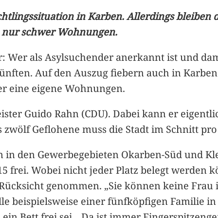
tlingssituation in Karben. Allerdings bleiben 
n nur schwer Wohnungen.
ar: Wer als Asylsuchender anerkannt ist und da
nften. Auf den Auszug fiebern auch in Karben v
wer eine eigene Wohnungen.
ister Guido Rahn (CDU). Dabei kann er eigentlic
s zwölf Geflohene muss die Stadt im Schnitt p
n in den Gewerbegebieten Okarben-Süd und Klei
5 frei. Wobei nicht jeder Platz belegt werden k
Rücksicht genommen. „Sie können keine Frau 
le beispielsweise einer fünfköpfigen Familie i
n Bett frei sei. „Da ist immer Fingerspitzengef