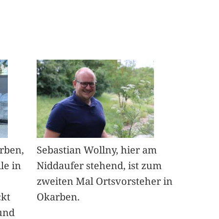
arben,
Sebastian Wollny, hier am
le in
Niddaufer stehend, ist zum
zweiten Mal Ortsvorsteher in
ckt
Okarben.
und