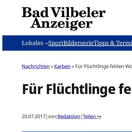
Zum
Inhalt
springen
Lokales
Sport
Bilderserie
Tipps & Term
Nachrichten
»
Karben
»
Für Flüchtlinge fehlen 
Für Flüchtlinge 
20.07.2017
|
von:
Redaktion
|
Teilen ↪