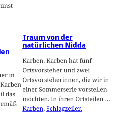
Kunst
Traum von der
natürlichen Nidda
len
Karben. Karben hat fünf
Ortsvorsteher und zwei
ner in
Ortsvorsteherinnen, die wir in
n Karben
einer Sommerserie vorstellen
il das
möchten. In ihren Ortsteilen
…
sgemäß
Karben
, 
Schlagzeilen