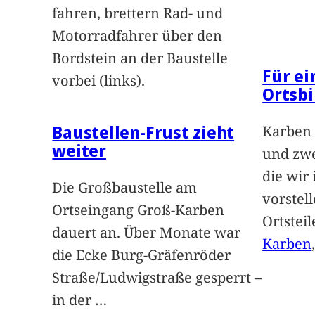
fahren, brettern Rad- und
Motorradfahrer über den
Bordstein an der Baustelle
Für e
vorbei (links).
Ortsbi
Baustellen-Frust zieht
Karben 
weiter
und zwe
die wir
Die Großbaustelle am
vorstel
Ortseingang Groß-Karben
Ortstei
dauert an. Über Monate war
Karben
die Ecke Burg-Gräfenröder
Straße/Ludwigstraße gesperrt –
in der
…