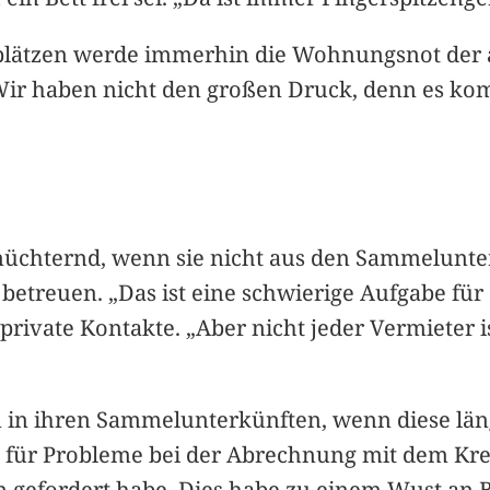
fplätzen werde immerhin die Wohnungsnot der 
. „Wir haben nicht den großen Druck, denn es 
 ernüchternd, wenn sie nicht aus den Sammelunt
 betreuen. „Das ist eine schwierige Aufgabe für
rivate Kontakte. „Aber nicht jeder Vermieter is
n in ihren Sammelunterkünften, wenn diese län
s für Probleme bei der Abrechnung mit dem Krei
n gefordert habe. Dies habe zu einem Wust an B