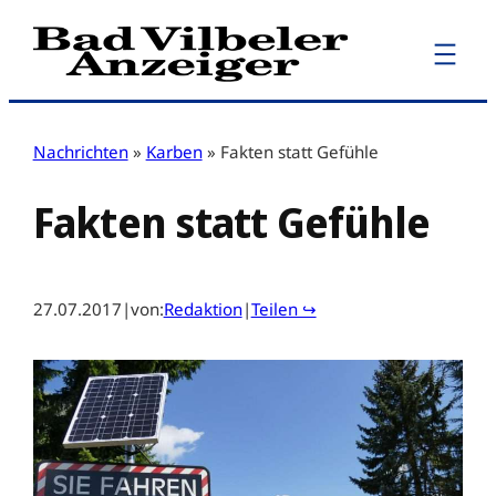
Zum
Inhalt
springen
Nachrichten
»
Karben
»
Fakten statt Gefühle
Fakten statt Gefühle
27.07.2017
|
von:
Redaktion
|
Teilen ↪