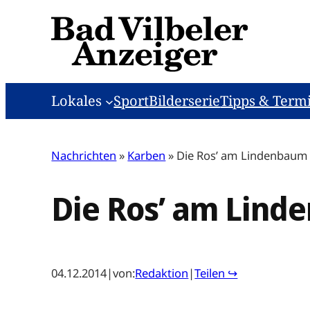
Zum
Inhalt
springen
Lokales
Sport
Bilderserie
Tipps & Term
Nachrichten
»
Karben
»
Die Ros’ am Lindenbaum
Die Ros’ am Lin
04.12.2014
|
von:
Redaktion
|
Teilen ↪