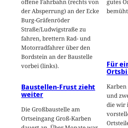
offene Fahrbahn (rechts von
gutes O
der Absperrung) an der Ecke
bemüht
Burg-Gräfenröder
Straße/Ludwigstraße zu
fahren, brettern Rad- und
Motorradfahrer über den
Bordstein an der Baustelle
Für e
vorbei (links).
Ortsbi
Baustellen-Frust zieht
Karben 
weiter
und zwe
die wir
Die Großbaustelle am
vorstel
Ortseingang Groß-Karben
Ortstei
dauert an. Über Monate war