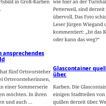
rtsbild in Groß-Karben
wie hier an der Turnhal
.
Petterweil, sind derzeit
übervoll. Das Foto schi
Leser Jürgen Wiegand 
kommentiert: „Ist das 
oder kann das weg?“
in ansprechendes
ld
Glascontainer quel
hat fünf Ortsvorsteher
über.
i Ortsvorsteherinnen,
 in einer Sommerserie
Karben. Die Glascontai
len möchten. In ihren
einigen Stadtteilen vo
len und auch
…
quillen derzeit über. We