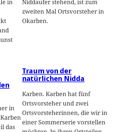
le in
Niddaufer stehend, ist zum
zweiten Mal Ortsvorsteher in
ckt
Okarben.
und
Kunst
Traum von der
natürlichen Nidda
len
Karben. Karben hat fünf
Ortsvorsteher und zwei
ner in
Ortsvorsteherinnen, die wir in
n Karben
einer Sommerserie vorstellen
il das
möchten. In ihren Ortsteilen
…