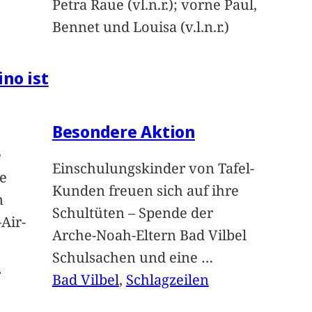
Petra Raue (vl.n.r.); vorne Paul,
Bennet und Louisa (v.l.n.r.)
ino ist
Besondere Aktion
e
Einschulungskinder von Tafel-
e
Kunden freuen sich auf ihre
n
Schultüten – Spende der
Air-
Arche-Noah-Eltern Bad Vilbel
Schulsachen und eine
…
n
Bad Vilbel
, 
Schlagzeilen