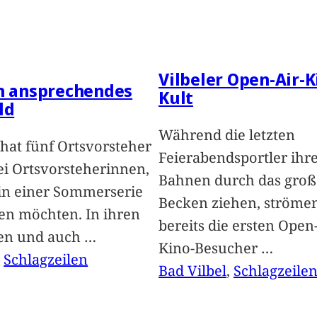
Vilbeler Open-Air-K
in ansprechendes
Kult
ld
Während die letzten
hat fünf Ortsvorsteher
Feierabendsportler ihr
i Ortsvorsteherinnen,
Bahnen durch das groß
 in einer Sommerserie
Becken ziehen, ströme
len möchten. In ihren
bereits die ersten Open-
len und auch
…
Kino-Besucher
…
, 
Schlagzeilen
Bad Vilbel
, 
Schlagzeile