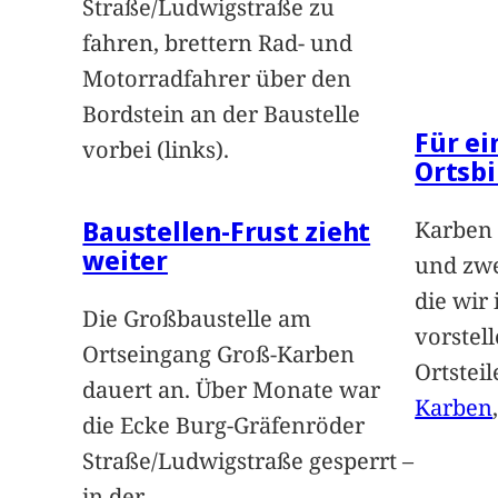
Straße/Ludwigstraße zu
fahren, brettern Rad- und
Motorradfahrer über den
Bordstein an der Baustelle
Für e
vorbei (links).
Ortsbi
Baustellen-Frust zieht
Karben 
weiter
und zwe
die wir
Die Großbaustelle am
vorstel
Ortseingang Groß-Karben
Ortstei
dauert an. Über Monate war
Karben
die Ecke Burg-Gräfenröder
Straße/Ludwigstraße gesperrt –
in der
…