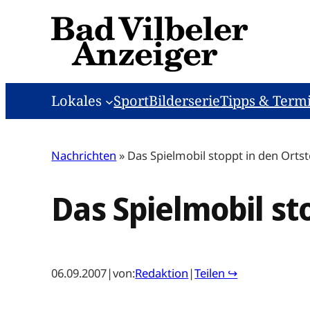
Zum
Inhalt
springen
Lokales
Sport
Bilderserie
Tipps & Term
Nachrichten
»
Das Spielmobil stoppt in den Ortst
Das Spielmobil st
06.09.2007
|
von:
Redaktion
|
Teilen ↪