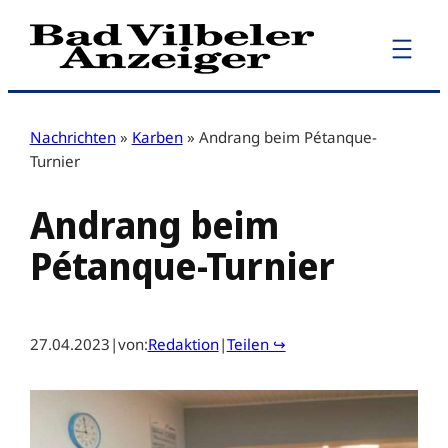
Zum
Inhalt
springen
Nachrichten
»
Karben
»
Andrang beim Pétanque-
Turnier
Andrang beim
Pétanque-Turnier
27.04.2023
|
von:
Redaktion
|
Teilen ↪