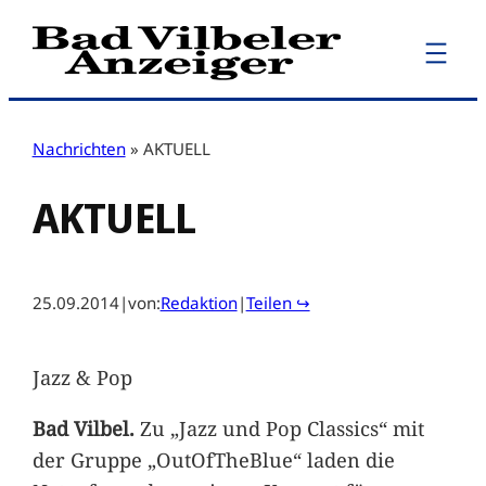
Zum
Inhalt
springen
Nachrichten
»
AKTUELL
AKTUELL
25.09.2014
|
von:
Redaktion
|
Teilen ↪
Jazz & Pop
Bad Vilbel.
Zu „Jazz und Pop Classics“ mit
der Gruppe „OutOfTheBlue“ laden die