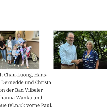
h Chau-Luong, Hans-
 Dernedde und Christa
on der Bad Vilbeler
Johanna Wanka und
ue (vl.n.r.); vorne Paul,