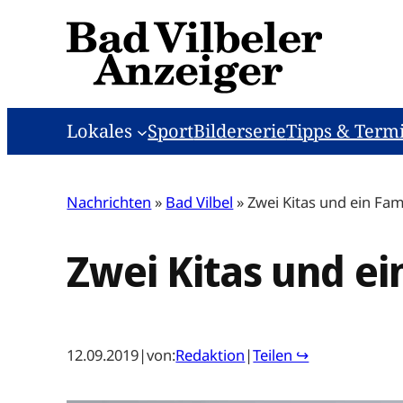
Zum
Inhalt
springen
Lokales
Sport
Bilderserie
Tipps & Term
Nachrichten
»
Bad Vilbel
»
Zwei Kitas und ein Fa
Zwei Kitas und e
12.09.2019
|
von:
Redaktion
|
Teilen ↪