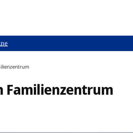
ine
milienzentrum
in Familienzentrum