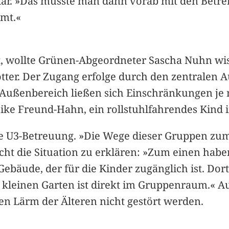
lar. »Das müsste man dann vorab mit den Betrei
mmt.«
ht, wollte Grünen-Abgeordneter Sascha Nuhn wiss
Rotter. Der Zugang erfolge durch den zentralen
m Außenbereich ließen sich Einschränkungen je
eike Freund-Hahn, ein rollstuhlfahrendes Kind 
e U3-Betreuung. »Die Wege dieser Gruppen zum S
ucht die Situation zu erklären: »Zum einen habe
Gebäude, der für die Kinder zugänglich ist. Dor
kleinen Garten ist direkt im Gruppenraum.« A
en Lärm der Älteren nicht gestört werden.