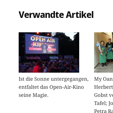
Verwandte Artikel
Ist die Sonne untergegangen,
My Oan
entfaltet das Open-Air-Kino
Herbert
seine Magie.
Gobst v
Tafel; 
Petra Ra