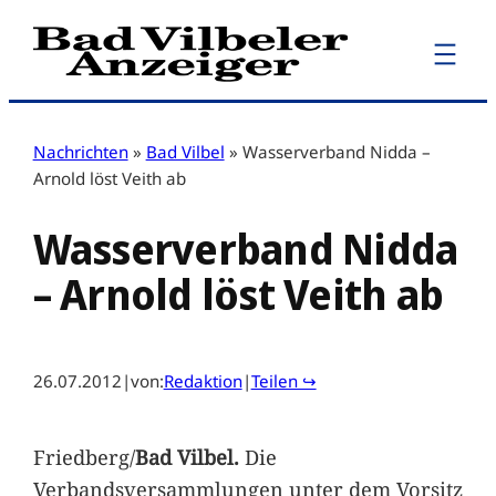
Zum
Inhalt
springen
Nachrichten
»
Bad Vilbel
»
Wasserverband Nidda –
Arnold löst Veith ab
Wasserverband Nidda
– Arnold löst Veith ab
26.07.2012
|
von:
Redaktion
|
Teilen ↪
Friedberg/
Bad Vilbel.
Die
Verbandsversammlungen unter dem Vorsitz