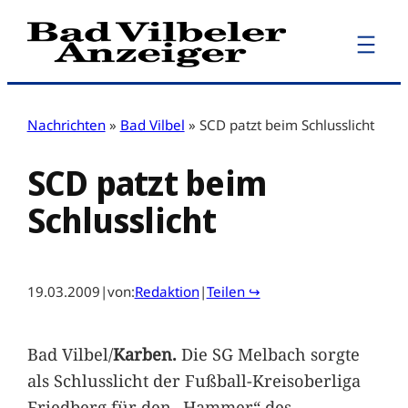
Zum
Inhalt
springen
Nachrichten
»
Bad Vilbel
»
SCD patzt beim Schlusslicht
SCD patzt beim
Schlusslicht
19.03.2009
|
von:
Redaktion
|
Teilen ↪
Bad Vilbel/
Karben.
Die SG Melbach sorgte
als Schlusslicht der Fußball-Kreisoberliga
Friedberg für den „Hammer“ des