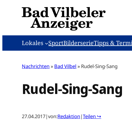
Zum
Inhalt
springen
Lokales
Sport
Bilderserie
Tipps & Term
Nachrichten
»
Bad Vilbel
»
Rudel-Sing-Sang
Rudel-Sing-Sang
27.04.2017
|
von:
Redaktion
|
Teilen ↪