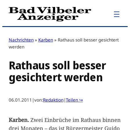
Zum
Inhalt
springen
Nachrichten
»
Karben
»
Rathaus soll besser gesichtert
werden
Rathaus soll besser
gesichtert werden
06.01.2011
|
von:
Redaktion
|
Teilen ↪
Karben.
Zwei Einbrüche im Rathaus binnen
drei Monaten – das ist Bürgermeister Guido