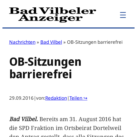
Zum
Inhalt
springen
Nachrichten
»
Bad Vilbel
»
OB-Sitzungen barrierefrei
OB-Sitzungen
barrierefrei
29.09.2016
|
von:
Redaktion
|
Teilen ↪
Bad Vilbel.
Bereits am 31. August 2016 hat
die SPD Fraktion im Ortsbeirat Dortelweil
den Antrag gestellt, dass alle Sitzungen des