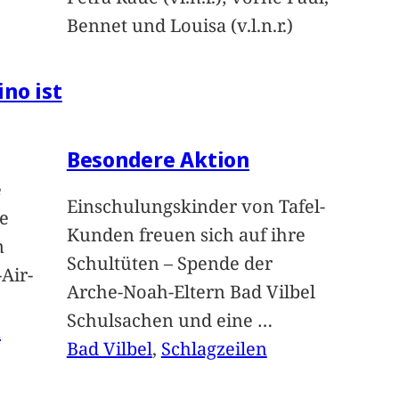
Bennet und Louisa (v.l.n.r.)
ino ist
Besondere Aktion
e
Einschulungskinder von Tafel-
e
Kunden freuen sich auf ihre
n
Schultüten – Spende der
Air-
Arche-Noah-Eltern Bad Vilbel
Schulsachen und eine
…
n
Bad Vilbel
, 
Schlagzeilen