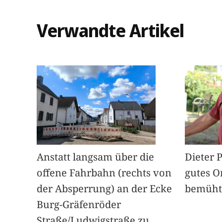
Verwandte Artikel
Anstatt langsam über die
Dieter 
offene Fahrbahn (rechts von
gutes O
der Absperrung) an der Ecke
bemüht
Burg-Gräfenröder
Straße/Ludwigstraße zu