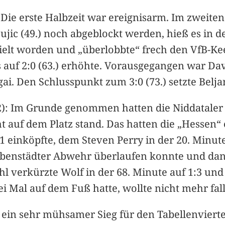
): Die erste Halbzeit war ereignisarm. Im zweite
ujic (49.) noch abgeblockt werden, hieß es in de
elt worden und „überlobbte“ frech den VfB-Kee
 auf 2:0 (63.) erhöhte. Vorausgegangen war Dav
i. Den Schlusspunkt zum 3:0 (73.) setzte Belja
:2): Im Grunde genommen hatten die Niddataler 
 auf dem Platz stand. Das hatten die „Hessen“ e
inköpfte, dem Steven Perry in der 20. Minute 
Ilbenstädter Abwehr überlaufen konnte und dann
 verkürzte Wolf in der 68. Minute auf 1:3 und 
wei Mal auf dem Fuß hatte, wollte nicht mehr fal
r ein sehr mühsamer Sieg für den Tabellenvierte