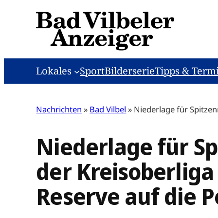
Zum
Inhalt
springen
Lokales
Sport
Bilderserie
Tipps & Term
Nachrichten
»
Bad Vilbel
»
Niederlage für Spitzenr
Niederlage für Sp
der Kreisoberliga 
Reserve auf die P