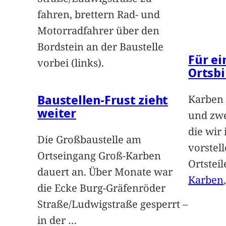
fahren, brettern Rad- und
Motorradfahrer über den
Bordstein an der Baustelle
Für e
vorbei (links).
Ortsbi
Baustellen-Frust zieht
Karben 
weiter
und zwe
die wir
Die Großbaustelle am
vorstel
Ortseingang Groß-Karben
Ortstei
dauert an. Über Monate war
Karben
die Ecke Burg-Gräfenröder
Straße/Ludwigstraße gesperrt –
in der
…