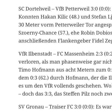
SC Dortelweil – VfB Petterweil 3:0 (0:0
Konnten Hakan Kilic (48.) und Stefan Lj
30 Meter vorm Petterweiler Tor angespi
Szoerny-Chance (57.), ehe Robin Dobios
anschließenden Flankengeber Fidel Zega
VfR Ilbenstadt – FC Massenheim 2:3 (0
verloren, als man phasenweise gar nicht
Timo Hofmann aus acht Metern zum 0:1 e
dem 0:3 (62.) durch Hofmann, der die 
es um den VfR vollends geschehen. Wohl
– doch das 3:3, das Steffen Pilz noch z
SV Gronau – Traiser FC 3:0 (0:0): Es wa