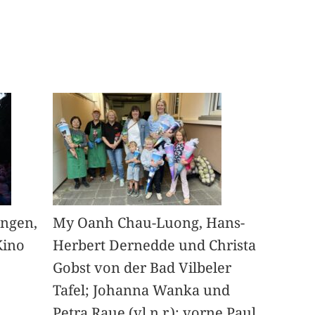
angen,
My Oanh Chau-Luong, Hans-
Kino
Herbert Dernedde und Christa
Gobst von der Bad Vilbeler
Tafel; Johanna Wanka und
Petra Raue (vl.n.r.); vorne Paul,