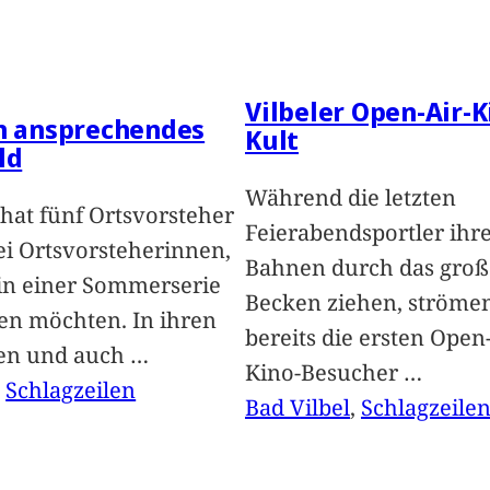
Vilbeler Open-Air-K
in ansprechendes
Kult
ld
Während die letzten
hat fünf Ortsvorsteher
Feierabendsportler ihr
i Ortsvorsteherinnen,
Bahnen durch das groß
 in einer Sommerserie
Becken ziehen, ströme
len möchten. In ihren
bereits die ersten Open-
len und auch
…
Kino-Besucher
…
, 
Schlagzeilen
Bad Vilbel
, 
Schlagzeile