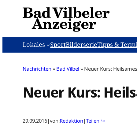
Zum
Inhalt
springen
Lokales
Sport
Bilderserie
Tipps & Term
Nachrichten
»
Bad Vilbel
»
Neuer Kurs: Heilsames
Neuer Kurs: Heil
29.09.2016
|
von:
Redaktion
|
Teilen ↪