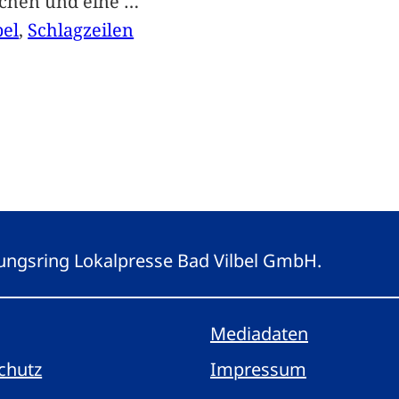
achen und eine
…
bel
, 
Schlagzeilen
eitungsring Lokalpresse Bad Vilbel GmbH.
Mediadaten
chutz
Impressum