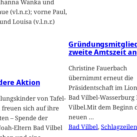
Johanna Wanka und
ue (vl.n.r.); vorne Paul,
nd Louisa (v.l.n.r.)
Gründungsmitglied
zweite Amtszeit an
Christine Fauerbach
übernimmt erneut die
dere Aktion
Präsidentschaft im Lion
Bad Vilbel-Wasserburg
lungskinder von Tafel-
Vilbel.Mit dem Beginn 
freuen sich auf ihre
neuen
…
ten – Spende der
Bad Vilbel
, 
Schlagzeile
oah-Eltern Bad Vilbel