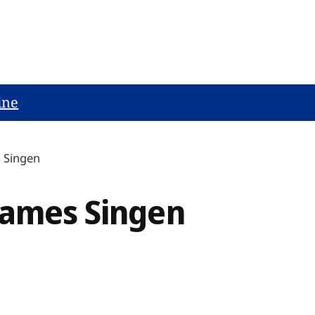
ine
 Singen
sames Singen