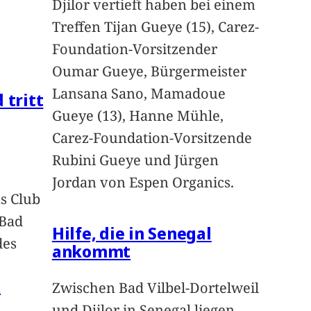
Djilor vertieft haben bei einem
Treffen Tijan Gueye (15), Carez-
Foundation-Vorsitzender
Oumar Gueye, Bürgermeister
Lansana Sano, Mamadoue
 tritt
Gueye (13), Hanne Mühle,
Carez-Foundation-Vorsitzende
Rubini Gueye und Jürgen
Jordan von Espen Organics.
s Club
 Bad
Hilfe, die in Senegal
des
ankommt
n
Zwischen Bad Vilbel-Dortelweil
und Djilor in Senegal liegen