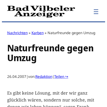
Zum
Inhalt
springen
Nachrichten
»
Karben
»
Naturfreunde gegen Umzug
Naturfreunde gegen
Umzug
26.04.2007
|
von:
Redaktion
|
Teilen ↪
Es gibt keine Lösung, mit der wir ganz
glücklich wären, sondern nur solche, mit
denen wir leben können“, sagen Frank