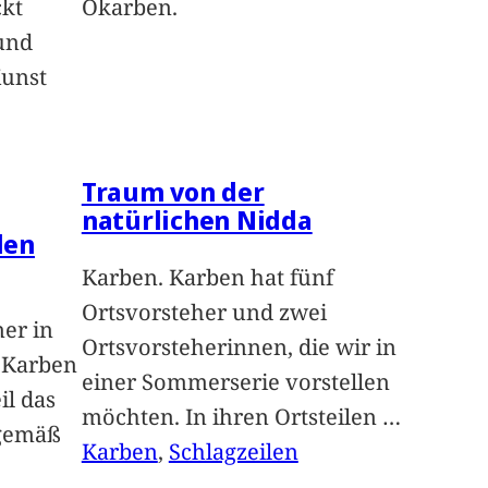
ckt
Okarben.
und
Kunst
Traum von der
natürlichen Nidda
len
Karben. Karben hat fünf
Ortsvorsteher und zwei
ner in
Ortsvorsteherinnen, die wir in
n Karben
einer Sommerserie vorstellen
il das
möchten. In ihren Ortsteilen
…
sgemäß
Karben
, 
Schlagzeilen