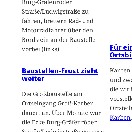
Burg-Gräfenröder
Straße/Ludwigstraße zu
fahren, brettern Rad- und
Motorradfahrer über den
Bordstein an der Baustelle
Für e
vorbei (links).
Ortsbi
Baustellen-Frust zieht
Karben 
weiter
und zwe
die wir
Die Großbaustelle am
vorstel
Ortseingang Groß-Karben
Ortstei
dauert an. Über Monate war
Karben
die Ecke Burg-Gräfenröder
Straße/Ludwigstraße gesperrt –