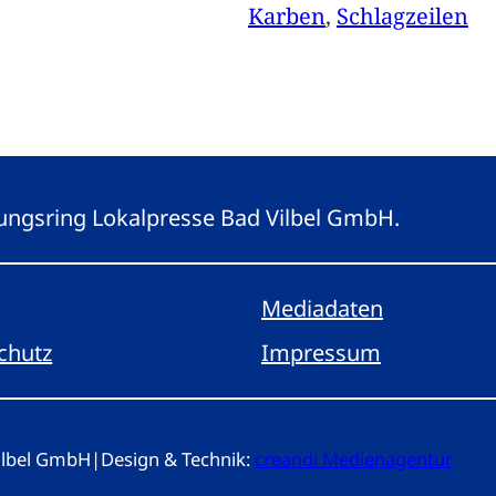
Karben
, 
Schlagzeilen
eitungsring Lokalpresse Bad Vilbel GmbH.
Mediadaten
chutz
Impressum
Vilbel GmbH
|
Design & Technik:
creandi Medienagentur