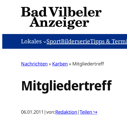
Zum
Inhalt
springen
Lokales
Sport
Bilderserie
Tipps & Term
Nachrichten
»
Karben
»
Mitgliedertreff
Mitgliedertreff
06.01.2011
|
von:
Redaktion
|
Teilen ↪