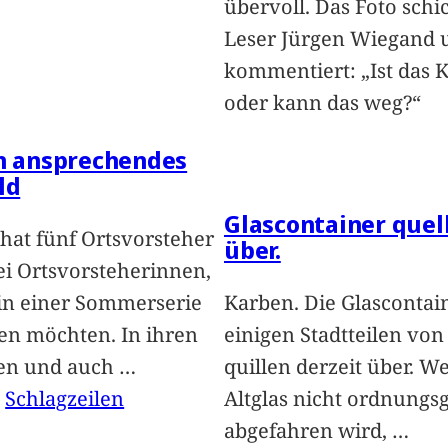
übervoll. Das Foto schi
Leser Jürgen Wiegand 
kommentiert: „Ist das 
oder kann das weg?“
in ansprechendes
ld
Glascontainer quel
hat fünf Ortsvorsteher
über.
i Ortsvorsteherinnen,
 in einer Sommerserie
Karben. Die Glascontai
len möchten. In ihren
einigen Stadtteilen vo
len und auch
…
quillen derzeit über. We
, 
Schlagzeilen
Altglas nicht ordnung
abgefahren wird,
…