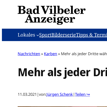
Zum
Inhalt
springen
Lokales
Sport
Bilderserie
Tipps & Term
Nachrichten
»
Karben
»
Mehr als jeder Dritte wäh
Mehr als jeder Dr
11.03.2021
|
von:
Jürgen Schenk
|
Teilen ↪