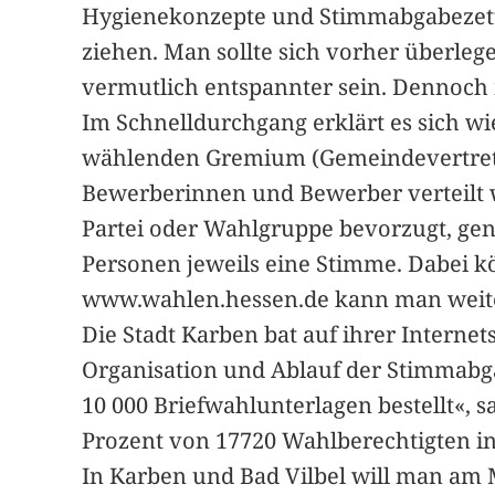
Hygienekonzepte und Stimmabgabezettel
ziehen. Man sollte sich vorher überl
vermutlich entspannter sein. Dennoch 
Im Schnelldurchgang erklärt es sich wi
wählenden Gremium (Gemeindevertretung
Bewerberinnen und Bewerber verteilt w
Partei oder Wahlgruppe bevorzugt, ge
Personen jeweils eine Stimme. Dabei k
www.wahlen.hessen.de kann man weit
Die Stadt Karben bat auf ihrer Internet
Organisation und Ablauf der Stimmabgab
10 000 Briefwahlunterlagen bestellt«, s
Prozent von 17720 Wahlberechtigten i
In Karben und Bad Vilbel will man a