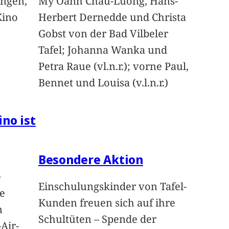
angen,
My Oanh Chau-Luong, Hans-
Kino
Herbert Dernedde und Christa
Gobst von der Bad Vilbeler
Tafel; Johanna Wanka und
Petra Raue (vl.n.r.); vorne Paul,
Bennet und Louisa (v.l.n.r.)
ino ist
Besondere Aktion
e
Einschulungskinder von Tafel-
e
Kunden freuen sich auf ihre
n
Schultüten – Spende der
Air-