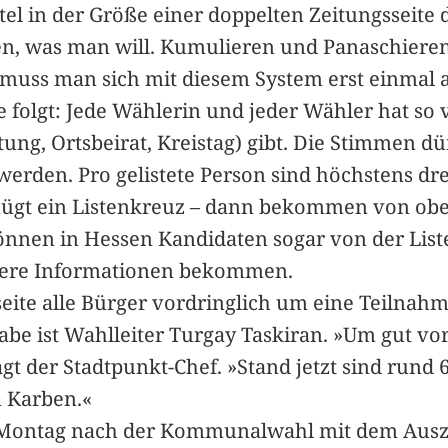
 in der Größe einer doppelten Zeitungsseite d
egen, was man will. Kumulieren und Panaschie
muss man sich mit diesem System erst einmal 
e folgt: Jede Wählerin und jeder Wähler hat so 
, Ortsbeirat, Kreistag) gibt. Die Stimmen dür
erden. Pro gelistete Person sind höchstens d
nügt ein Listenkreuz – dann bekommen von ob
önnen in Hessen Kandidaten sogar von der List
ere Informationen bekommen.
seite alle Bürger vordringlich um eine Teilnahm
e ist Wahlleiter Turgay Taskiran. »Um gut vorb
agt der Stadtpunkt-Chef. »Stand jetzt sind rund 
n Karben.«
m Montag nach der Kommunalwahl mit dem Auszä