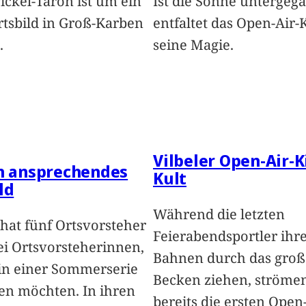
Pickel-Taron ist um ein
Ist die Sonne untergeg
rtsbild in Groß-Karben
entfaltet das Open-Air-
.
seine Magie.
Vilbeler Open-Air-K
in ansprechendes
Kult
ld
Während die letzten
hat fünf Ortsvorsteher
Feierabendsportler ihr
i Ortsvorsteherinnen,
Bahnen durch das groß
 in einer Sommerserie
Becken ziehen, ströme
len möchten. In ihren
bereits die ersten Open-