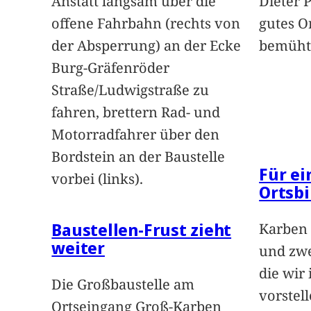
Anstatt langsam über die
Dieter 
offene Fahrbahn (rechts von
gutes O
der Absperrung) an der Ecke
bemüht
Burg-Gräfenröder
Straße/Ludwigstraße zu
fahren, brettern Rad- und
Motorradfahrer über den
Bordstein an der Baustelle
Für e
vorbei (links).
Ortsbi
Baustellen-Frust zieht
Karben 
weiter
und zwe
die wir
Die Großbaustelle am
vorstel
Ortseingang Groß-Karben