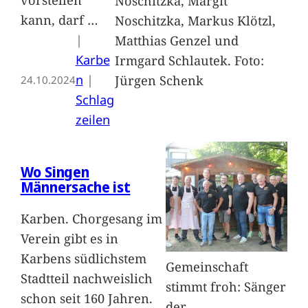
Noschitzka, Margit
kann, darf
…
Noschitzka, Markus Klötzl,
|
Matthias Genzel und
Karbe
Irmgard Schlautek. Foto:
n
 | 
Jürgen Schenk
24.10.2024
Schlag
zeilen
Wo Singen
Männersache ist
Karben. Chorgesang im
Verein gibt es in
Karbens südlichstem
Gemeinschaft
Stadtteil nachweislich
stimmt froh: Sänger
schon seit 160 Jahren.
der