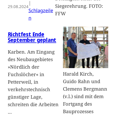
| 
Siegerehrung. FOTO:
29.08.2024
Schlagzeile
FFW
n
Richtfest Ende
September geplant
Karben. Am Eingang
des Neubaugebietes
»Nördlich der
Harald Kirch,
Fuchslöcher« in
Guido Rahn und
Petterweil, in
Clemens Bergmann
verkehrstechnisch
(v.l.) sind mit dem
günstiger Lage,
Fortgang des
schreiten die Arbeiten
Bauprozesses
…