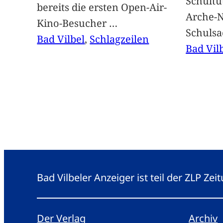
Schultü
bereits die ersten Open-Air-
Arche-N
Kino-Besucher
…
Schuls
Bad Vilbel
, 
Schlagzeilen
Bad Vil
Bad Vilbeler Anzeiger ist teil der ZLP Z
Der Verlag
Archiv