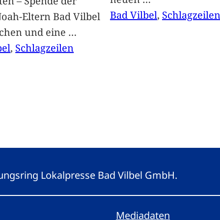
ten – Spende der
Bad Vilbel
, 
Schlagzeile
oah-Eltern Bad Vilbel
achen und eine
…
bel
, 
Schlagzeilen
eitungsring Lokalpresse Bad Vilbel GmbH.
Mediadaten