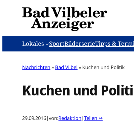
Zum
Inhalt
springen
Lokales
Sport
Bilderserie
Tipps & Term
Nachrichten
»
Bad Vilbel
»
Kuchen und Politik
Kuchen und Polit
29.09.2016
|
von:
Redaktion
|
Teilen ↪