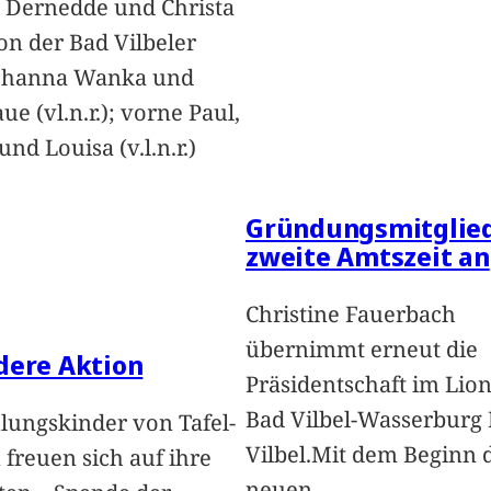
 Dernedde und Christa
on der Bad Vilbeler
Johanna Wanka und
ue (vl.n.r.); vorne Paul,
nd Louisa (v.l.n.r.)
Gründungsmitglied
zweite Amtszeit an
Christine Fauerbach
übernimmt erneut die
dere Aktion
Präsidentschaft im Lion
Bad Vilbel-Wasserburg
lungskinder von Tafel-
Vilbel.Mit dem Beginn 
freuen sich auf ihre
neuen
…