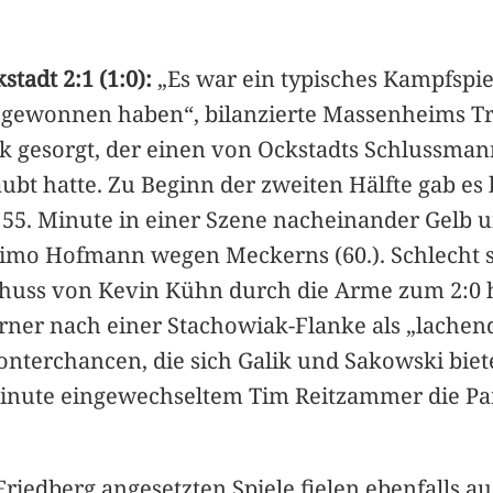
adt 2:1 (1:0):
„Es war ein typisches Kampfspie
gewonnen haben“, bilanzierte Massenheims Trai
k gesorgt, der einen von Ockstadts Schlussman
t hatte. Zu Beginn der zweiten Hälfte gab es b
r 55. Minute in einer Szene nacheinander Gelb 
Timo Hofmann wegen Meckerns (60.). Schlecht s
chuss von Kevin Kühn durch die Arme zum 2:0 hi
ner nach einer Stachowiak-Flanke als „lachende
onterchancen, die sich Galik und Sakowski biet
Minute eingewechseltem Tim Reitzammer die Par
Friedberg angesetzten Spiele fielen ebenfalls aus