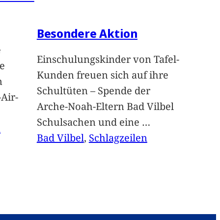
Besondere Aktion
e
Einschulungskinder von Tafel-
e
Kunden freuen sich auf ihre
n
Schultüten – Spende der
Air-
Arche-Noah-Eltern Bad Vilbel
Schulsachen und eine
…
n
Bad Vilbel
, 
Schlagzeilen