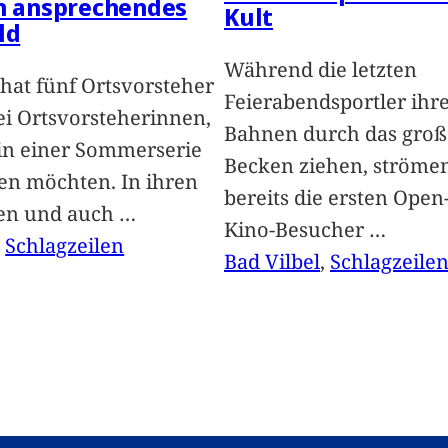
in ansprechendes
Kult
ld
Während die letzten
hat fünf Ortsvorsteher
Feierabendsportler ihr
i Ortsvorsteherinnen,
Bahnen durch das groß
 in einer Sommerserie
Becken ziehen, ströme
len möchten. In ihren
bereits die ersten Open-
len und auch
…
Kino-Besucher
…
, 
Schlagzeilen
Bad Vilbel
, 
Schlagzeile