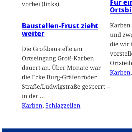
Für e
vorbei (links).
Ortsbi
Baustellen-Frust zieht
Karben 
weiter
und zwe
die wir
Die Großbaustelle am
vorstel
Ortseingang Groß-Karben
Ortstei
dauert an. Über Monate war
Karben
die Ecke Burg-Gräfenröder
Straße/Ludwigstraße gesperrt –
in der
…
Karben
, 
Schlagzeilen