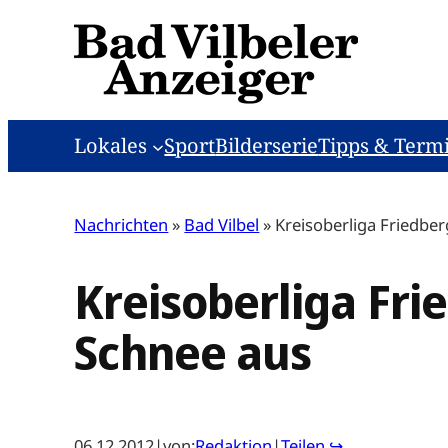
Zum
Inhalt
springen
Lokales
Sport
Bilderserie
Tipps & Term
Nachrichten
»
Bad Vilbel
»
Kreisoberliga Friedber
Kreisoberliga Fri
Schnee aus
06.12.2012
|
von:
Redaktion
|
Teilen ↪