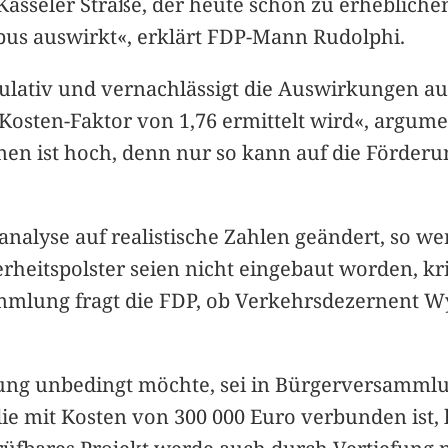
Kasseler Straße, der heute schon zu erhebliche
lbus auswirkt«, erklärt FDP-Mann Rudolphi.
ulativ und vernachlässigt die Auswirkungen auf
-Kosten-Faktor von 1,76 ermittelt wird«, argum
en ist hoch, denn nur so kann auf die Förder
alyse auf realistische Zahlen geändert, so werd
rheitspolster seien nicht eingebaut worden, kri
ung fragt die FDP, ob Verkehrsdezernent Wyso
rung unbedingt möchte, sei in Bürgerversamml
die mit Kosten von 300 000 Euro verbunden ist