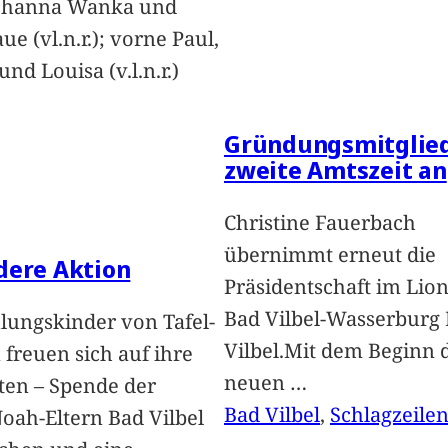
Johanna Wanka und
ue (vl.n.r.); vorne Paul,
nd Louisa (v.l.n.r.)
Gründungsmitglied
zweite Amtszeit an
Christine Fauerbach
übernimmt erneut die
dere Aktion
Präsidentschaft im Lion
Bad Vilbel-Wasserburg
lungskinder von Tafel-
Vilbel.Mit dem Beginn 
freuen sich auf ihre
neuen
…
ten – Spende der
Bad Vilbel
, 
Schlagzeile
oah-Eltern Bad Vilbel