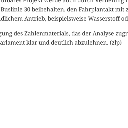
fbares Projekt werde auch durch Vertiefung nic
e Buslinie 30 beibehalten, den Fahrplantakt
ichem Antrieb, beispielsweise Wasserstoff ode
ng des Zahlenmaterials, das der Analyse zugru
arlament klar und deutlich abzulehnen. (zlp)