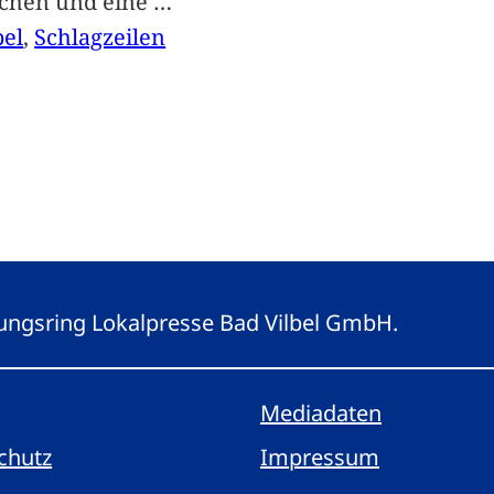
achen und eine
…
bel
, 
Schlagzeilen
eitungsring Lokalpresse Bad Vilbel GmbH.
Mediadaten
chutz
Impressum