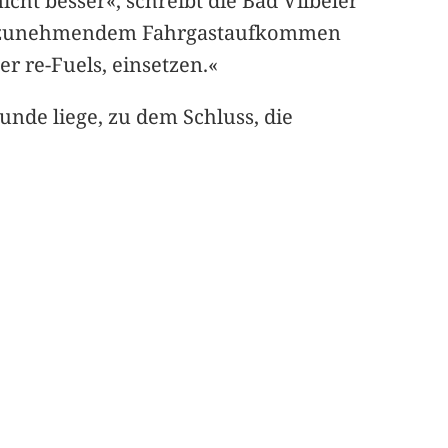
ht besser«, schreibt die Bad Vilbeler
 mit zunehmendem Fahrgastaufkommen
r re-Fuels, einsetzen.«
nde liege, zu dem Schluss, die