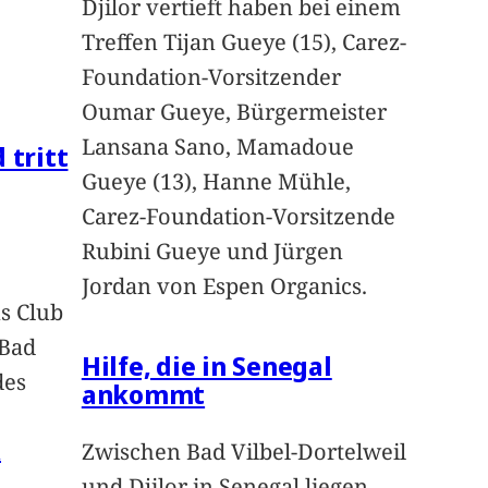
Djilor vertieft haben bei einem
Treffen Tijan Gueye (15), Carez-
Foundation-Vorsitzender
Oumar Gueye, Bürgermeister
Lansana Sano, Mamadoue
 tritt
Gueye (13), Hanne Mühle,
Carez-Foundation-Vorsitzende
Rubini Gueye und Jürgen
Jordan von Espen Organics.
s Club
 Bad
Hilfe, die in Senegal
des
ankommt
n
Zwischen Bad Vilbel-Dortelweil
und Djilor in Senegal liegen