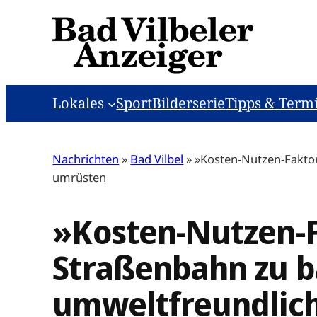
Zum
Inhalt
springen
Lokales
Sport
Bilderserie
Tipps & Term
Nachrichten
»
Bad Vilbel
»
»Kosten-Nutzen-Faktor 
umrüsten
»Kosten-Nutzen-Fa
Straßenbahn zu b
umweltfreundlic