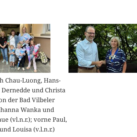
h Chau-Luong, Hans-
 Dernedde und Christa
on der Bad Vilbeler
Johanna Wanka und
ue (vl.n.r.); vorne Paul,
nd Louisa (v.l.n.r.)