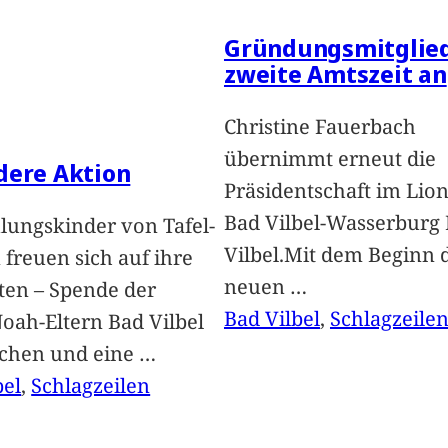
Gründungsmitglied
zweite Amtszeit an
Christine Fauerbach
übernimmt erneut die
dere Aktion
Präsidentschaft im Lion
Bad Vilbel-Wasserburg
lungskinder von Tafel-
Vilbel.Mit dem Beginn 
freuen sich auf ihre
neuen
…
ten – Spende der
Bad Vilbel
, 
Schlagzeile
oah-Eltern Bad Vilbel
achen und eine
…
bel
, 
Schlagzeilen