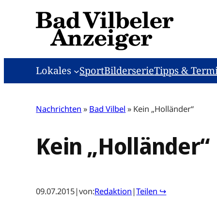
Zum
Inhalt
springen
Lokales
Sport
Bilderserie
Tipps & Term
Nachrichten
»
Bad Vilbel
»
Kein „Holländer“
Kein „Holländer“
09.07.2015
|
von:
Redaktion
|
Teilen ↪