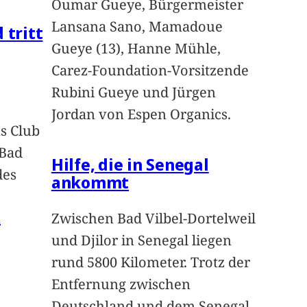
Oumar Gueye, Bürgermeister
Lansana Sano, Mamadoue
 tritt
Gueye (13), Hanne Mühle,
Carez-Foundation-Vorsitzende
Rubini Gueye und Jürgen
Jordan von Espen Organics.
s Club
 Bad
Hilfe, die in Senegal
des
ankommt
n
Zwischen Bad Vilbel-Dortelweil
und Djilor in Senegal liegen
rund 5800 Kilometer. Trotz der
Entfernung zwischen
Deutschland und dem Senegal