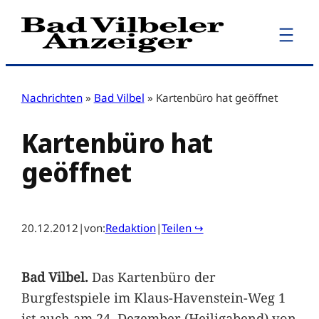
Zum
Inhalt
springen
Nachrichten
»
Bad Vilbel
»
Kartenbüro hat geöffnet
Kartenbüro hat
geöffnet
20.12.2012
|
von:
Redaktion
|
Teilen ↪
Bad Vilbel.
Das Kartenbüro der
Burgfestspiele im Klaus-Havenstein-Weg 1
ist auch am 24. Dezember (Heiligabend) von