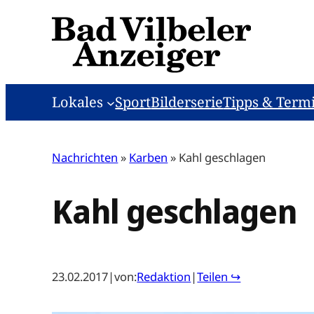
Zum
Inhalt
springen
Lokales
Sport
Bilderserie
Tipps & Term
Nachrichten
»
Karben
»
Kahl geschlagen
Kahl geschlagen
23.02.2017
|
von:
Redaktion
|
Teilen ↪