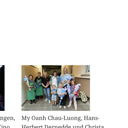
angen,
My Oanh Chau-Luong, Hans-
Kino
Herbert Dernedde und Christa