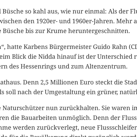
üsche so kahl aus, wie nur einmal: Als der Flu
ischen den 1920er- und 1960er-Jahren. Mehr a
e Büsche bis zur Krume heruntergeschnitten.
en“, hatte Karbens Bürgermeister Guido Rahn (
eim Blick die Nidda hinauf ist der Unterschied 
sern des Hessenrings und zum Altenzentrum.
athaus. Denn 2,5 Millionen Euro steckt die Stad
ls soll nach der Umgestaltung ein grüner, natürl
ie Naturschützer nun zurückhalten. Sie waren i
en die Bauarbeiten unmöglich. Denn der Fluss 
me werden zurückverlegt, neue Flussschleifen 