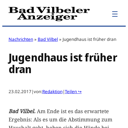
Zum
Inhalt
springen
Nachrichten
»
Bad Vilbel
»
Jugendhaus ist früher dran
Jugendhaus ist früher
dran
23.02.2017
|
von:
Redaktion
|
Teilen ↪
Bad Vilbel.
Am Ende ist es das erwartete
Ergebnis: Als es um die Abstimmung zum
Haushalt geht, heben sich die Hände bei