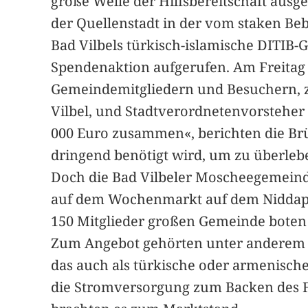
große Welle der Hilfsbereitschaft ausg
der Quellenstadt in der vom staken Be
Bad Vilbels türkisch-islamische DITIB-
Spendenaktion aufgerufen. Am Freitag 
Gemeindemitgliedern und Besuchern, zu
Vilbel, und Stadtverordnetenvorsteher
000 Euro zusammen«, berichten die Brü
dringend benötigt wird, um zu überleb
Doch die Bad Vilbeler Moscheegemeinde
auf dem Wochenmarkt auf dem Niddapla
150 Mitglieder großen Gemeinde boten 
Zum Angebot gehörten unter anderem K
das auch als türkische oder armenisch
die Stromversorgung zum Backen des Fl