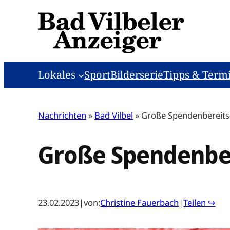
Zum
Inhalt
springen
Lokales
Sport
Bilderserie
Tipps & Term
Nachrichten
»
Bad Vilbel
»
Große Spendenbereits
Große Spendenber
23.02.2023
|
von:
Christine Fauerbach
|
Teilen ↪