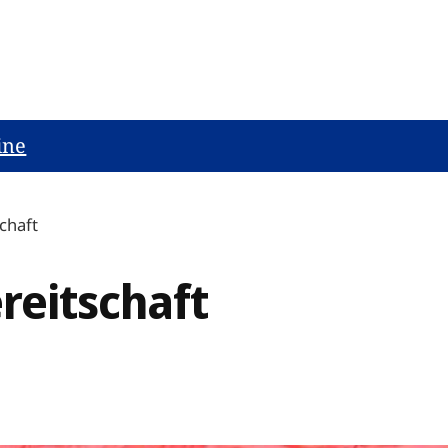
ine
chaft
eitschaft