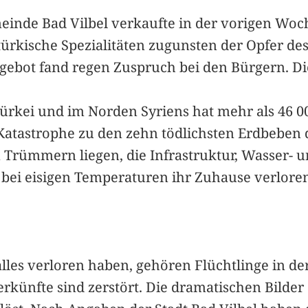
emeinde Bad Vilbel verkaufte in der vorigen Wo
rkische Spezialitäten zugunsten der Opfer de
ngebot fand regen Zuspruch bei den Bürgern. D
ürkei und im Norden Syriens hat mehr als 46 0
e Katastrophe zu den zehn tödlichsten Erdbeben
in Trümmern liegen, die Infrastruktur, Wasser-
bei eisigen Temperaturen ihr Zuhause verloren
lles verloren haben, gehören Flüchtlinge in de
erkünfte sind zerstört. Die dramatischen Bilde