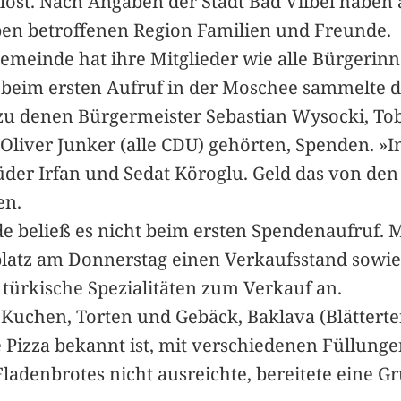
elöst. Nach Angaben der Stadt Bad Vilbel habe
ben betroffenen Region Familien und Freunde.
Gemeinde hat ihre Mitglieder wie alle Bürgerin
beim ersten Aufruf in der Moschee sammelte d
 denen Bürgermeister Sebastian Wysocki, Tobi
 Oliver Junker (alle CDU) gehörten, Spenden. 
der Irfan und Sedat Köroglu. Geld das von de
en.
 beließ es nicht beim ersten Spendenaufruf. Mi
tz am Donnerstag einen Verkaufsstand sowie 
türkische Spezialitäten zum Verkauf an.
uchen, Torten und Gebäck, Baklava (Blättertei
e Pizza bekannt ist, mit verschiedenen Füllung
adenbrotes nicht ausreichte, bereitete eine Gr