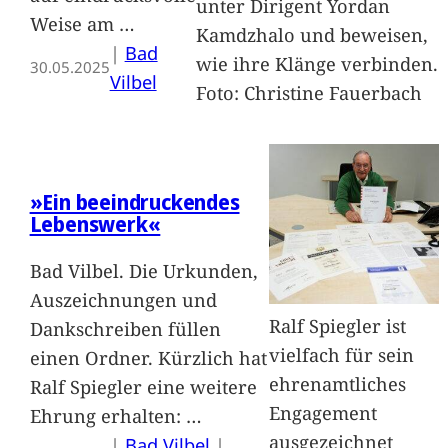
unter Dirigent Yordan
Weise am
…
Kamdzhalo und beweisen,
|
Bad
wie ihre Klänge verbinden.
30.05.2025
Vilbel
Foto: Christine Fauerbach
»Ein beeindruckendes
Lebenswerk«
Bad Vilbel. Die Urkunden,
Auszeichnungen und
Ralf Spiegler ist
Dankschreiben füllen
vielfach für sein
einen Ordner. Kürzlich hat
ehrenamtliches
Ralf Spiegler eine weitere
Engagement
Ehrung erhalten:
…
ausgezeichnet
|
Bad Vilbel
 | 