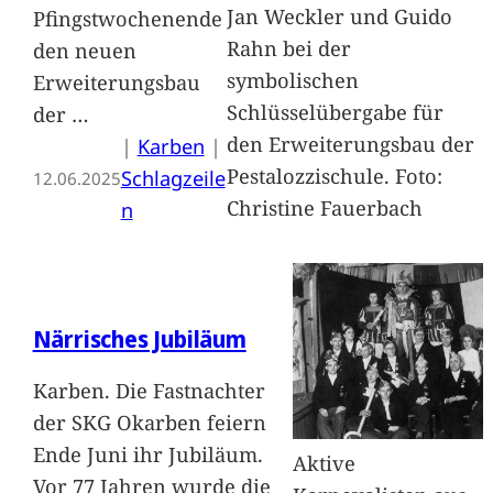
Jan Weckler und Guido
Pfingstwochenende
Rahn bei der
den neuen
symbolischen
Erweiterungsbau
Schlüsselübergabe für
der
…
den Erweiterungsbau der
|
Karben
 | 
Pestalozzischule. Foto:
Schlagzeile
12.06.2025
Christine Fauerbach
n
Närrisches Jubiläum
Karben. Die Fastnachter
der SKG Okarben feiern
Ende Juni ihr Jubiläum.
Aktive
Vor 77 Jahren wurde die