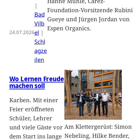
Hanne Mühle, Carez-
|
Foundation-Vorsitzende Rubini
Bad
Gueye und Jürgen Jordan von
Vilb
Espen Organics.
el
 | 
24.07.2026
Schl
agze
ilen
Wo Lernen Freude
machen soll
Karben. Mit einer
Feier eröffneten
Schüler, Lehrer
Am Klettergerüst: Simon
und viele Gäste vor
Nebeling, Hilke Bender,
dem Start ins lange